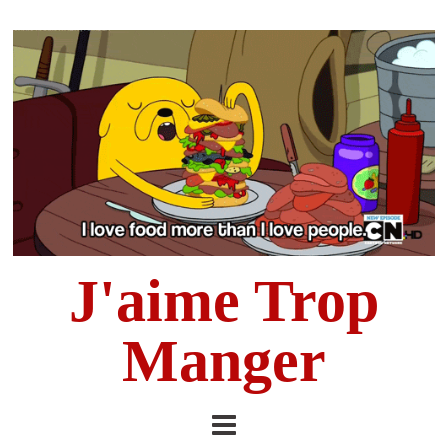
J'aime Trop
Manger