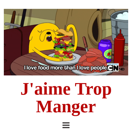
J'aime Trop
Manger