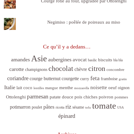
Courge rôtie au four, upgradée par Ottolenghi
Negimiso : poêlée de poireaux au miso
Ce qu’il y a dedans…
Asie
amandes
aubergines
avocat
biscuits
basilic
bla bla
citron
chocolat
carotte
chèvre
champignons
concombre
feta
coriandre
courge butternut
courgette
curry
framboise
gratin
Italie
noisette
lait coco
menthe
oeuf
mangue
oignon
lentilles
mozzarella
parmesan
poivron
Ottolenghi
patate douce
pois chiches
pommes
tomate
riz
pâtes
potimarron
sésame
poulet
ricotta
tofu
USA
épinard