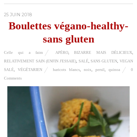
25 JUIN 2018
Boulettes végano-healthy-
sans gluten
Celle qui a faim
APÉRO
,
BIZARRE MAIS DÉLICIEUX
,
RELATIVEMENT SAIN (ENFIN J'ESSAIE)
,
SALÉ
,
SANS GLUTEN
,
VEGAN
SALÉ
,
VÉGÉTARIEN
haricots blancs
,
noix
,
persil
,
quinoa
0
Comments