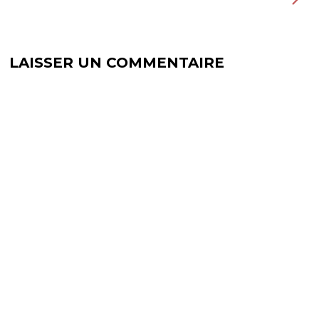
r
t
e
r
)
e
)
LAISSER UN COMMENTAIRE