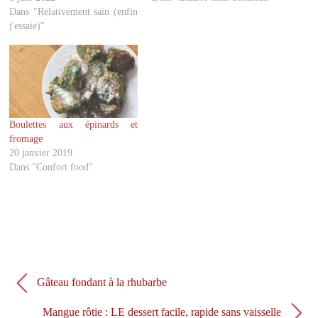
r
r
Dans "Relativement sain (enfin
T
F
w
a
j'essaie)"
i
c
t
e
t
b
e
o
r
o
(
k
o
(
u
o
v
u
r
v
Boulettes aux épinards et
e
r
d
e
fromage
a
d
20 janvier 2019
n
a
s
n
Dans "Confort food"
u
s
n
u
e
n
n
e
o
n
u
o
v
u
e
v
l
e
l
l
e
l
f
e
Gâteau fondant à la rhubarbe
e
f
n
e
ê
n
Mangue rôtie : LE dessert facile, rapide sans vaisselle
t
ê