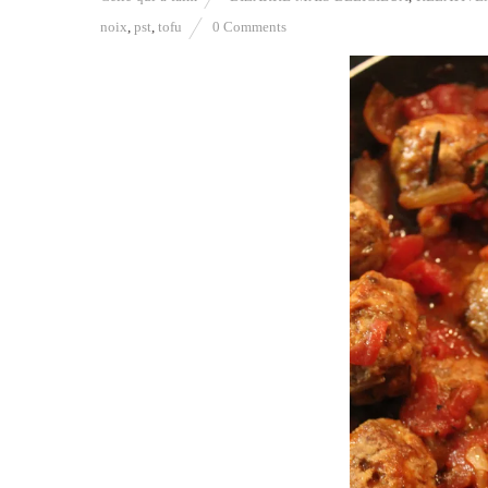
noix
,
pst
,
tofu
0 Comments