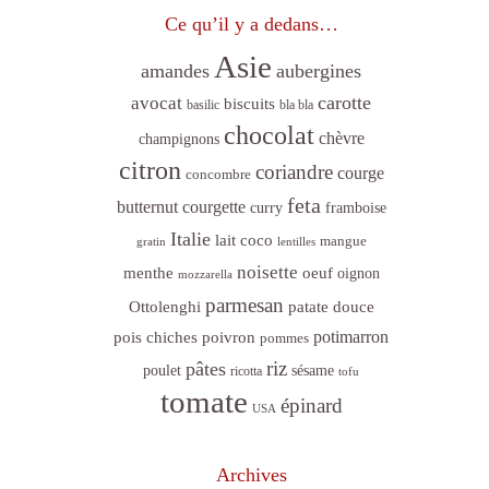
Ce qu’il y a dedans…
Asie
amandes
aubergines
carotte
avocat
biscuits
basilic
bla bla
chocolat
chèvre
champignons
citron
coriandre
courge
concombre
feta
butternut
courgette
curry
framboise
Italie
lait coco
mangue
gratin
lentilles
noisette
menthe
oeuf
oignon
mozzarella
parmesan
Ottolenghi
patate douce
poivron
potimarron
pois chiches
pommes
riz
pâtes
sésame
poulet
ricotta
tofu
tomate
épinard
USA
Archives