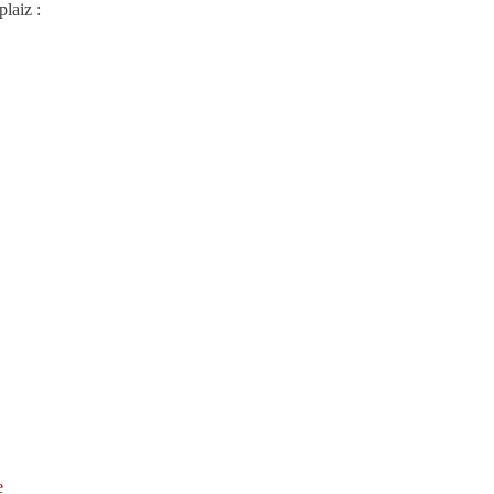
plaiz :
e