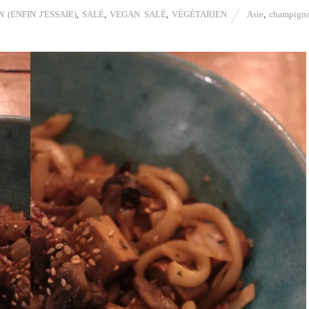
(ENFIN J'ESSAIE)
,
SALÉ
,
VEGAN SALÉ
,
VÉGÉTARIEN
Asie
,
champign