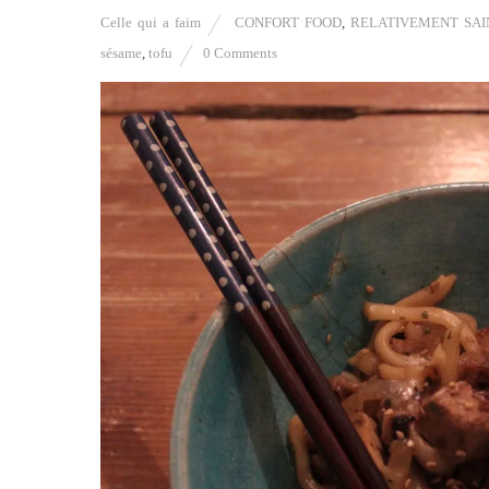
Celle qui a faim
CONFORT FOOD
,
RELATIVEMENT SAIN 
sésame
,
tofu
0 Comments