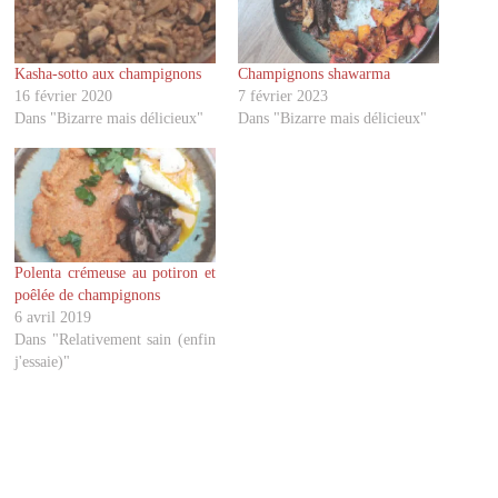
a
a
r
r
t
t
a
a
g
g
Kasha-sotto aux champignons
Champignons shawarma
e
e
r
r
16 février 2020
7 février 2023
s
s
u
u
Dans "Bizarre mais délicieux"
Dans "Bizarre mais délicieux"
r
r
T
F
w
a
i
c
t
e
t
b
e
o
r
o
(
k
o
(
Polenta crémeuse au potiron et
u
o
v
u
poêlée de champignons
r
v
6 avril 2019
e
r
d
e
Dans "Relativement sain (enfin
a
d
j'essaie)"
n
a
s
n
u
s
n
u
e
n
n
e
o
n
u
o
v
u
e
v