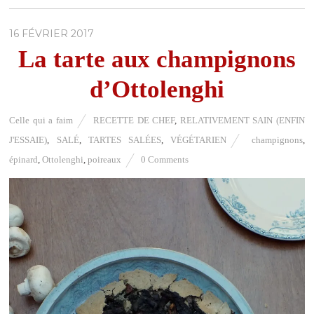
16 FÉVRIER 2017
La tarte aux champignons
d’Ottolenghi
Celle qui a faim
RECETTE DE CHEF
,
RELATIVEMENT SAIN (ENFIN
J'ESSAIE)
,
SALÉ
,
TARTES SALÉES
,
VÉGÉTARIEN
champignons
,
épinard
,
Ottolenghi
,
poireaux
0 Comments