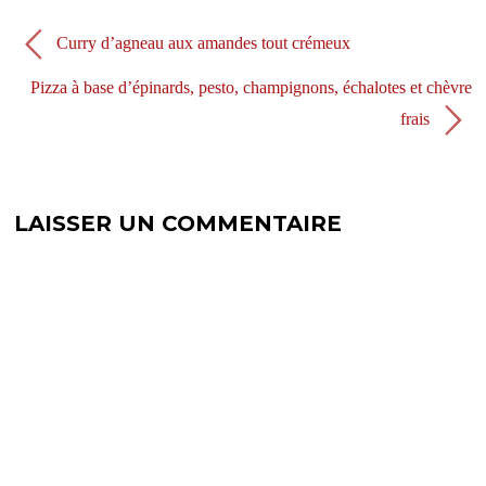
l
e
l
l
e
l
Curry d’agneau aux amandes tout crémeux
f
e
e
f
n
e
Pizza à base d’épinards, pesto, champignons, échalotes et chèvre
ê
n
t
ê
frais
r
t
e
r
)
e
)
LAISSER UN COMMENTAIRE