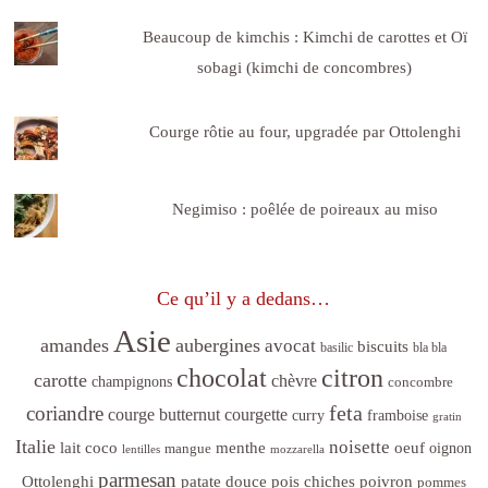
Beaucoup de kimchis : Kimchi de carottes et Oï
sobagi (kimchi de concombres)
Courge rôtie au four, upgradée par Ottolenghi
Negimiso : poêlée de poireaux au miso
Ce qu’il y a dedans…
Asie
amandes
aubergines
avocat
biscuits
basilic
bla bla
citron
chocolat
carotte
chèvre
champignons
concombre
feta
coriandre
courge butternut
courgette
curry
framboise
gratin
Italie
noisette
lait coco
menthe
oeuf
mangue
oignon
lentilles
mozzarella
parmesan
poivron
Ottolenghi
patate douce
pois chiches
pommes