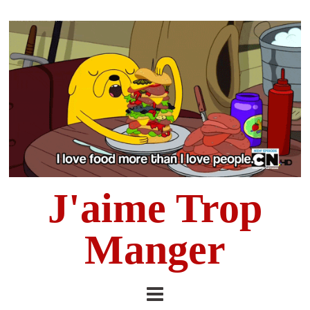
J'aime Trop
Manger