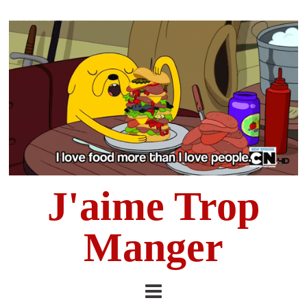
J'aime Trop
Manger