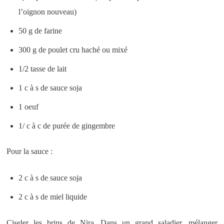
l’oignon nouveau)
50 g de farine
300 g de poulet cru haché ou mixé
1/2 tasse de lait
1 c à s de sauce soja
1 oeuf
1/ c à c de purée de gingembre
Pour la sauce :
2 c à s de sauce soja
2 c à s de miel liquide
Ciseler les brins de Nira. Dans un grand saladier, mélanger