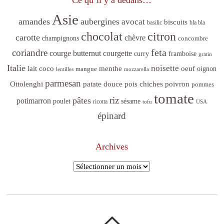
Asie
amandes
aubergines
avocat
biscuits
basilic
bla bla
citron
chocolat
carotte
chèvre
champignons
concombre
feta
coriandre
courge butternut
courgette
curry
framboise
gratin
Italie
noisette
lait coco
menthe
oeuf
mangue
oignon
lentilles
mozzarella
parmesan
poivron
Ottolenghi
patate douce
pois chiches
pommes
tomate
riz
pâtes
potimarron
sésame
poulet
ricotta
tofu
USA
épinard
Archives
Archives