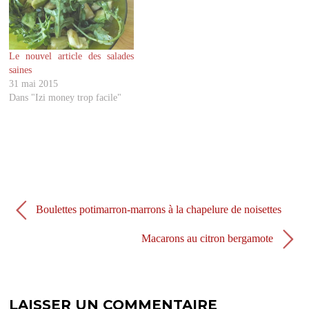
r
o
(
k
o
(
u
o
v
u
r
v
Le nouvel article des salades
e
r
d
e
saines
a
d
31 mai 2015
n
a
s
n
Dans "Izi money trop facile"
u
s
n
u
e
n
n
e
o
n
u
o
v
u
e
v
l
e
l
l
e
l
f
e
Boulettes potimarron-marrons à la chapelure de noisettes
e
f
n
e
ê
n
Macarons au citron bergamote
t
ê
r
t
e
r
)
e
)
LAISSER UN COMMENTAIRE