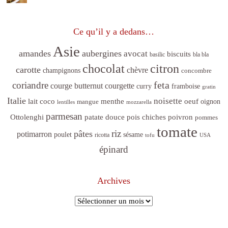
Ce qu’il y a dedans…
Asie
amandes
aubergines
avocat
biscuits
basilic
bla bla
citron
chocolat
carotte
chèvre
champignons
concombre
feta
coriandre
courge butternut
courgette
curry
framboise
gratin
Italie
noisette
lait coco
menthe
oeuf
mangue
oignon
lentilles
mozzarella
parmesan
poivron
Ottolenghi
patate douce
pois chiches
pommes
tomate
riz
pâtes
potimarron
sésame
poulet
ricotta
tofu
USA
épinard
Archives
Archives