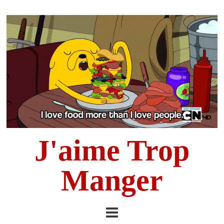
J'aime Trop
Manger