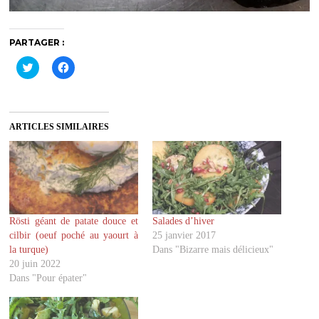
PARTAGER :
C
C
l
l
i
i
q
q
u
u
e
e
z
z
ARTICLES SIMILAIRES
p
p
o
o
u
u
r
r
p
p
a
a
r
r
t
t
a
a
g
g
Rösti géant de patate douce et
Salades d’hiver
e
e
r
r
cilbir (oeuf poché au yaourt à
25 janvier 2017
s
s
u
u
la turque)
Dans "Bizarre mais délicieux"
r
r
20 juin 2022
T
F
w
a
Dans "Pour épater"
i
c
t
e
t
b
e
o