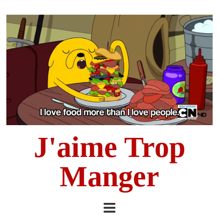
J'aime Trop
Manger