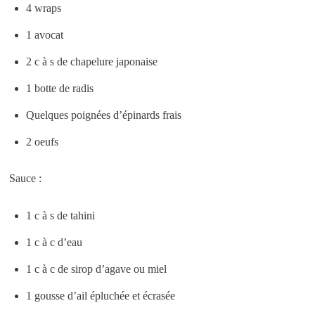
4 wraps
1 avocat
2 c à s de chapelure japonaise
1 botte de radis
Quelques poignées d’épinards frais
2 oeufs
Sauce :
1 c à s de tahini
1 c à c d’eau
1 c à c de sirop d’agave ou miel
1 gousse d’ail épluchée et écrasée