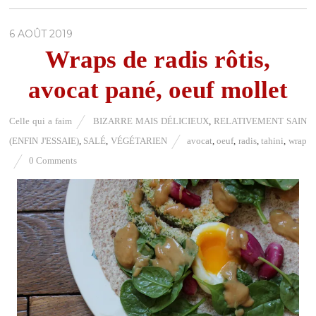
6 AOÛT 2019
Wraps de radis rôtis,
avocat pané, oeuf mollet
Celle qui a faim
BIZARRE MAIS DÉLICIEUX
,
RELATIVEMENT SAIN
(ENFIN J'ESSAIE)
,
SALÉ
,
VÉGÉTARIEN
avocat
,
oeuf
,
radis
,
tahini
,
wrap
0 Comments