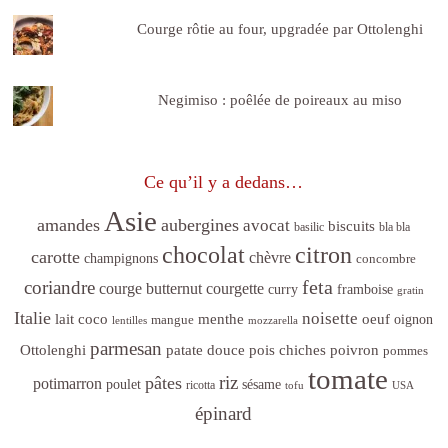
Courge rôtie au four, upgradée par Ottolenghi
Negimiso : poêlée de poireaux au miso
Ce qu’il y a dedans…
Asie
amandes
aubergines
avocat
biscuits
basilic
bla bla
citron
chocolat
carotte
chèvre
champignons
concombre
feta
coriandre
courge butternut
courgette
curry
framboise
gratin
Italie
noisette
lait coco
menthe
oeuf
mangue
oignon
lentilles
mozzarella
parmesan
poivron
Ottolenghi
patate douce
pois chiches
pommes
tomate
riz
pâtes
potimarron
sésame
poulet
ricotta
tofu
USA
épinard