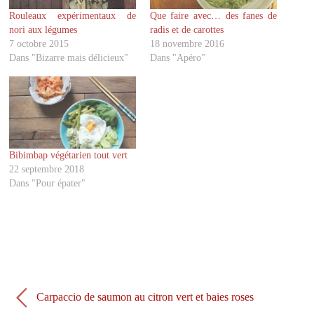
g
g
Rouleaux expérimentaux de
Que faire avec… des fanes de
e
e
r
r
nori aux légumes
radis et de carottes
s
s
u
u
7 octobre 2015
18 novembre 2016
r
r
Dans "Bizarre mais délicieux"
Dans "Apéro"
T
F
w
a
i
c
t
e
t
b
e
o
r
o
(
k
o
(
u
o
v
u
Bibimbap végétarien tout vert
r
v
22 septembre 2018
e
r
d
e
Dans "Pour épater"
a
d
n
a
s
n
u
s
n
u
e
n
n
e
o
n
u
o
v
u
e
v
l
e
Carpaccio de saumon au citron vert et baies roses
l
l
e
l