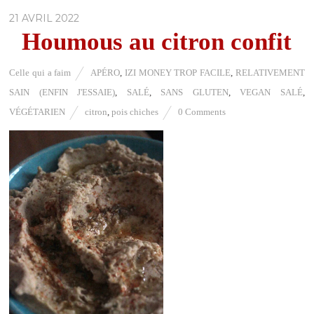
21 AVRIL 2022
Houmous au citron confit
Celle qui a faim
APÉRO
,
IZI MONEY TROP FACILE
,
RELATIVEMENT
SAIN (ENFIN J'ESSAIE)
,
SALÉ
,
SANS GLUTEN
,
VEGAN SALÉ
,
VÉGÉTARIEN
citron
,
pois chiches
0 Comments