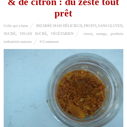
& de citron : du zeste tout
prêt
Celle qui a faim
BIZARRE MAIS DÉLICIEUX
,
FRUITS
,
SANS GLUTEN
,
SUCRÉ
,
VEGAN SUCRÉ
,
VÉGÉTARIEN
citron
,
orange
,
produits
industriels maison
0 Comments