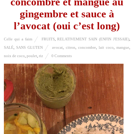
concombre et mangue au
gingembre et sauce à
l’avocat (oui c’est long)
Celle qui a faim
FRUITS
,
RELATIVEMENT SAIN (ENFIN J'ESSAIE)
,
SALÉ
,
SANS GLUTEN
avocat
,
citron
,
concombre
,
lait coco
,
mangue
,
noix de coco
,
poulet
,
riz
0 Comments