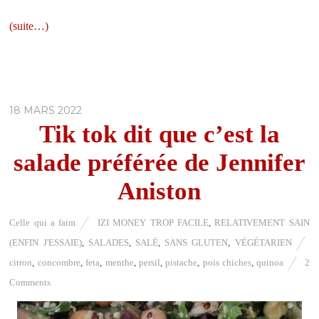
(suite…)
18 MARS 2022
Tik tok dit que c’est la
salade préférée de Jennifer
Aniston
Celle qui a faim
IZI MONEY TROP FACILE
,
RELATIVEMENT SAIN
(ENFIN J'ESSAIE)
,
SALADES
,
SALÉ
,
SANS GLUTEN
,
VÉGÉTARIEN
citron
,
concombre
,
feta
,
menthe
,
persil
,
pistache
,
pois chiches
,
quinoa
2
Comments