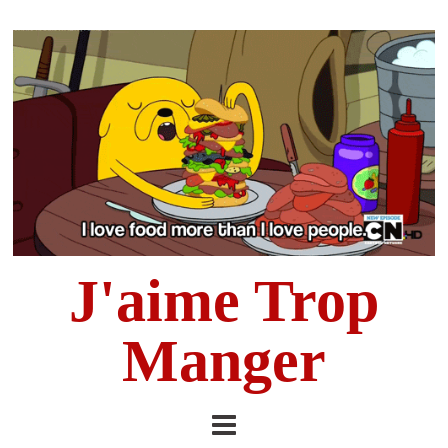
J'aime Trop
Manger