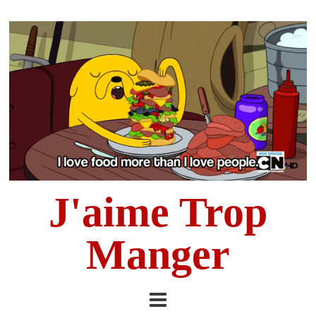
J'aime Trop
Manger