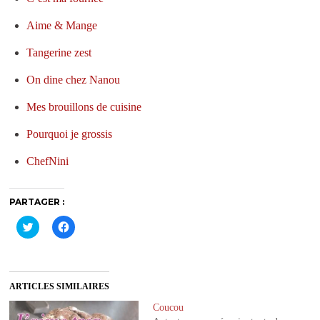
Aime & Mange
Tangerine zest
On dine chez Nanou
Mes brouillons de cuisine
Pourquoi je grossis
ChefNini
PARTAGER :
C
C
l
l
i
i
q
q
u
u
e
e
z
z
ARTICLES SIMILAIRES
p
p
o
o
u
u
Coucou
r
r