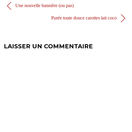
v
u
e
v
Une nouvelle bannière (ou pas)
l
e
l
l
e
l
Purée toute douce carottes lait coco
f
e
e
f
n
e
ê
n
t
ê
r
t
e
r
LAISSER UN COMMENTAIRE
)
e
)