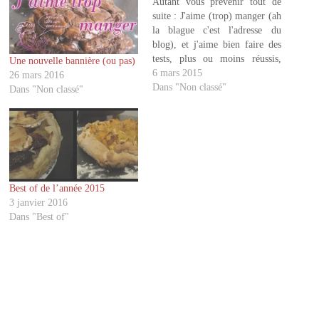
Autant vous prévenir tout de
p
p
a
a
suite : J'aime (trop) manger (ah
r
r
la blague c'est l'adresse du
t
t
a
a
blog), et j'aime bien faire des
g
g
tests, plus ou moins réussis,
Une nouvelle bannière (ou pas)
e
e
r
r
souvent dégoulinants de gras et
6 mars 2015
26 mars 2016
s
s
qui me valent toujours le même
Dans "Non classé"
u
u
Dans "Non classé"
r
r
regard de mes testeurs "Mais
T
F
qu'est ce qu'elle est encore en
w
a
i
c
train…
t
e
t
b
e
o
r
o
(
k
o
(
Best of de l’année 2015
u
o
v
u
3 janvier 2016
r
v
Dans "Best of"
e
r
d
e
a
d
n
a
s
n
u
s
n
u
e
n
n
e
o
n
u
o