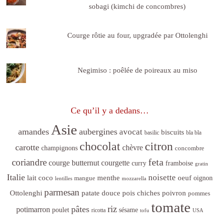
sobagi (kimchi de concombres)
Courge rôtie au four, upgradée par Ottolenghi
Negimiso : poêlée de poireaux au miso
Ce qu’il y a dedans…
Asie
amandes
aubergines
avocat
biscuits
basilic
bla bla
citron
chocolat
carotte
chèvre
champignons
concombre
feta
coriandre
courge butternut
courgette
curry
framboise
gratin
Italie
noisette
lait coco
menthe
oeuf
mangue
oignon
lentilles
mozzarella
parmesan
poivron
Ottolenghi
patate douce
pois chiches
pommes
tomate
riz
pâtes
potimarron
sésame
poulet
ricotta
tofu
USA