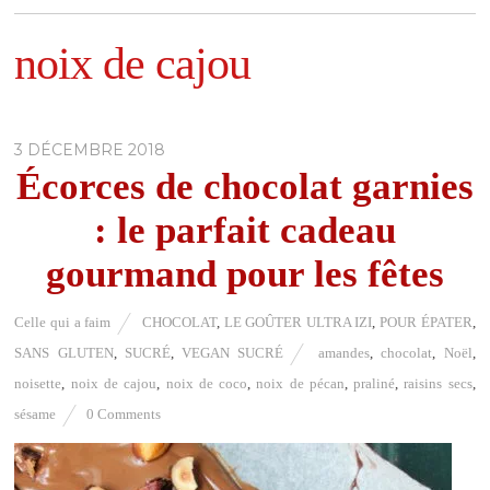
noix de cajou
3 DÉCEMBRE 2018
Écorces de chocolat garnies
: le parfait cadeau
gourmand pour les fêtes
Celle qui a faim
CHOCOLAT
,
LE GOÛTER ULTRA IZI
,
POUR ÉPATER
,
SANS GLUTEN
,
SUCRÉ
,
VEGAN SUCRÉ
amandes
,
chocolat
,
Noël
,
noisette
,
noix de cajou
,
noix de coco
,
noix de pécan
,
praliné
,
raisins secs
,
sésame
0 Comments