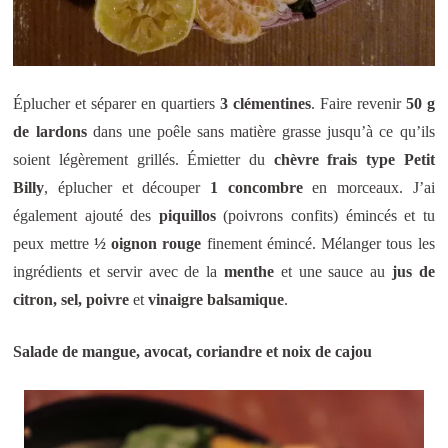
Éplucher et séparer en quartiers
3 clém
entines
. Faire revenir
50 g
de lardons
dans une poêle sans matière grasse jusqu’à ce qu’ils
soient légèrement grillés. Émietter du
chèvre frais type Petit
Billy
, éplucher et découper
1 concombre
en morceaux. J’ai
également ajouté des
piquillos
(poivrons confits) émincés et tu
peux mettre
½ oignon rouge
finement émincé. Mélanger tous les
ingrédients et servir avec de la
menthe
et une sauce au
jus de
citron, sel, poivre
et
vinaigre balsamique
.
Salade de mangue, avocat, coriandre et noix de cajou