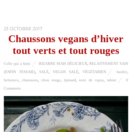
23 OCTOBRE 2017
Chaussons vegans d’hiver
tout verts et tout rouges
Celle qui a faim
BIZARRE MAIS DÉLICIEUX
,
RELATIVEMENT SAIN
(ENFIN J'ESSAIE)
,
SALÉ
,
VEGAN SALÉ
,
VÉGÉTARIEN
basilic
,
betterave
,
chaussons
,
chou rouge
,
épinard
,
noix de cajou
,
tahini
0
Comments