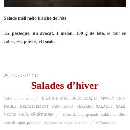
Salade méli mélo fraiche de l’été
1/2 pastèque, un avocat, 1 melon, 100 g de feta
, le tout en
cubes,
sel, poivre, et basilic
.
25 JANVIER 2017
Salades d’hiver
Celle qui a faim
BIZARRE MAIS DÉLICIEUX
,
IZI MONEY TROP
FACILE
,
RELATIVEMENT SAIN (ENFIN J'ESSAIE)
,
SALADES
,
SALÉ
,
VEGAN SALÉ
,
VÉGÉTARIEN
épinard
,
feta
,
grenade
,
kakis
,
lentilles
,
noix de cajou
,
patate douce
,
pommes
,
roquette
,
salade
0 Comments