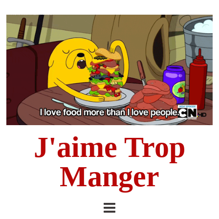
J'aime Trop
Manger