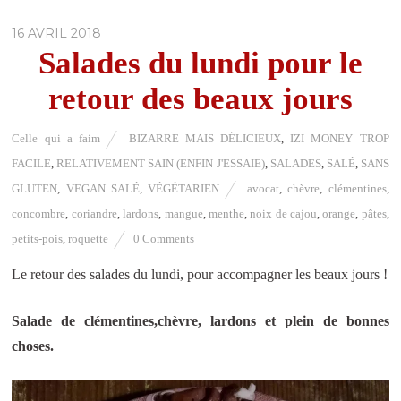
16 AVRIL 2018
Salades du lundi pour le
retour des beaux jours
Celle qui a faim
BIZARRE MAIS DÉLICIEUX
,
IZI MONEY TROP
FACILE
,
RELATIVEMENT SAIN (ENFIN J'ESSAIE)
,
SALADES
,
SALÉ
,
SANS
GLUTEN
,
VEGAN SALÉ
,
VÉGÉTARIEN
avocat
,
chèvre
,
clémentines
,
concombre
,
coriandre
,
lardons
,
mangue
,
menthe
,
noix de cajou
,
orange
,
pâtes
,
petits-pois
,
roquette
0 Comments
Le retour des salades du lundi, pour accompagner les beaux jours !
Salade de clémentines,chèvre, lardons et plein de bonnes
choses.