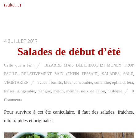
(suite…)
4 JUILLET 2017
Salades de début d’été
Celle qui a faim
BIZARRE MAIS DÉLICIEUX
,
IZI MONEY TROP
FACILE
,
RELATIVEMENT SAIN (ENFIN J'ESSAIE)
,
SALADES
,
SALÉ
,
VÉGÉTARIEN
avocat
,
basilic
,
bleu
,
concombre
,
coriandre
,
épinard
,
feta
,
fraises
,
gingembre
,
mangue
,
melon
,
menthe
,
noix de cajou
,
pastéque
0
Comments
Pour survivre à cet été caniculaire, il faut des salades, fraiches,
ultra rapides et originales…