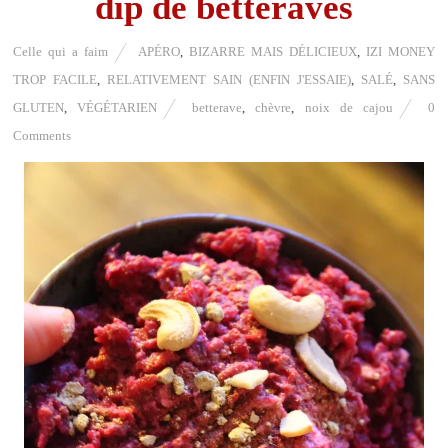
dip de betteraves
Celle qui a faim
APÉRO
,
BIZARRE MAIS DÉLICIEUX
,
IZI MONEY
TROP FACILE
,
RELATIVEMENT SAIN (ENFIN J'ESSAIE)
,
SALÉ
,
SANS
GLUTEN
,
VÉGÉTARIEN
betterave
,
chèvre
,
noix de cajou
0
Comments