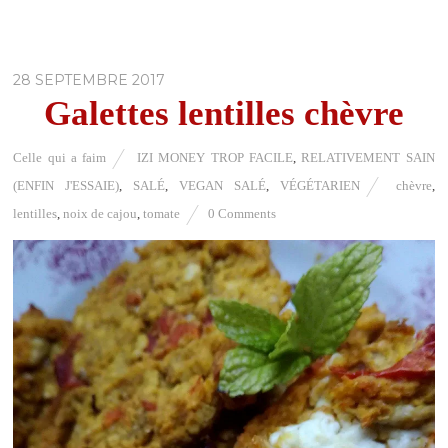
28 SEPTEMBRE 2017
Galettes lentilles chèvre
Celle qui a faim
IZI MONEY TROP FACILE
,
RELATIVEMENT SAIN
(ENFIN J'ESSAIE)
,
SALÉ
,
VEGAN SALÉ
,
VÉGÉTARIEN
chèvre
,
lentilles
,
noix de cajou
,
tomate
0 Comments