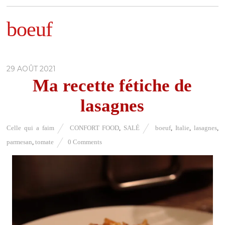
boeuf
29 AOÛT 2021
Ma recette fétiche de
lasagnes
Celle qui a faim
CONFORT FOOD
,
SALÉ
boeuf
,
Italie
,
lasagnes
,
parmesan
,
tomate
0 Comments