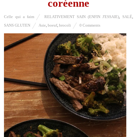
coréenne
Celle qui a faim
RELATIVEMENT SAIN (ENFIN J'ESSAIE)
,
SALÉ
,
SANS GLUTEN
Asie
,
boeuf
,
brocoli
0 Comments