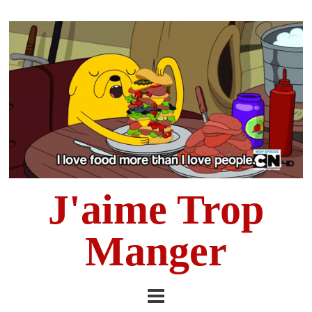
J'aime Trop
Manger