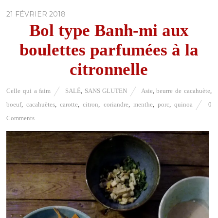
21 FÉVRIER 2018
Bol type Banh-mi aux
boulettes parfumées à la
citronnelle
Celle qui a faim
SALÉ
,
SANS GLUTEN
Asie
,
beurre de cacahuète
,
boeuf
,
cacahuètes
,
carotte
,
citron
,
coriandre
,
menthe
,
porc
,
quinoa
0
Comments