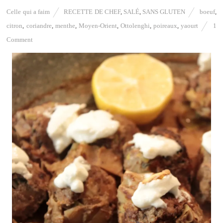
Celle qui a faim
RECETTE DE CHEF
,
SALÉ
,
SANS GLUTEN
boeuf
,
citron
,
coriandre
,
menthe
,
Moyen-Orient
,
Ottolenghi
,
poireaux
,
yaourt
1
Comment