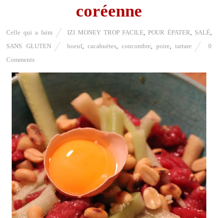
coréenne
Celle qui a faim
IZI MONEY TROP FACILE
,
POUR ÉPATER
,
SALÉ
,
SANS GLUTEN
boeuf
,
cacahuètes
,
concombre
,
poire
,
tartare
0
Comments