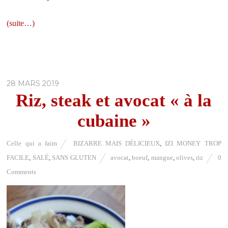
(suite…)
28 MARS 2019
Riz, steak et avocat « à la
cubaine »
Celle qui a faim
BIZARRE MAIS DÉLICIEUX
,
IZI MONEY TROP
FACILE
,
SALÉ
,
SANS GLUTEN
avocat
,
boeuf
,
mangue
,
olives
,
riz
0
Comments