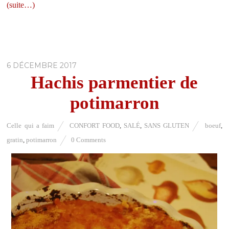
(suite…)
6 DÉCEMBRE 2017
Hachis parmentier de
potimarron
Celle qui a faim
CONFORT FOOD
,
SALÉ
,
SANS GLUTEN
boeuf
,
gratin
,
potimarron
0 Comments