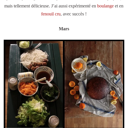
mais tellement délicieuse. J’ai aussi expérimenté en
boulange
et en
fenouil cru
, avec succès !
Mars