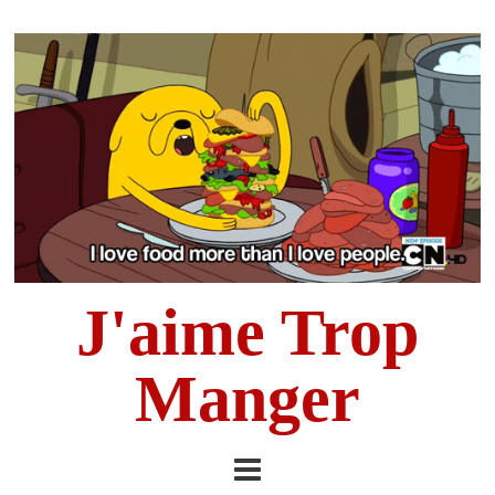
J'aime Trop
Manger