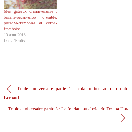
u
o
v
u
r
v
Mes gâteaux d’anniversaire :
e
r
d
e
banane-pécan-sirop d’érable,
a
d
pistache-framboise et citron-
n
a
s
n
framboise…
u
s
10 août 2018
n
u
e
n
Dans "Fruits"
n
e
o
n
u
o
v
u
e
v
l
e
l
l
e
l
f
e
e
f
n
e
ê
n
Triple anniversaire partie 1 : cake ultime au citron de
t
ê
r
t
e
r
Bernard
)
e
)
Triple anniversaire partie 3 : Le fondant au cholat de Donna Hay