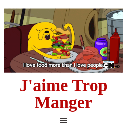
J'aime Trop
Manger