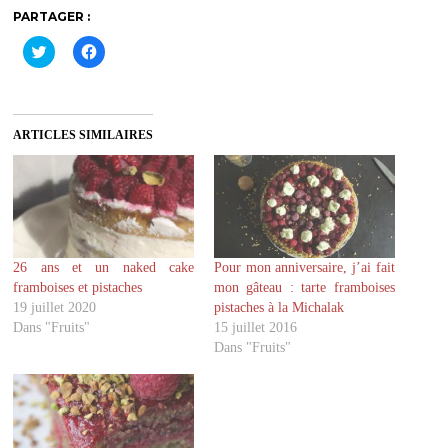
PARTAGER :
C
C
l
l
i
i
q
q
u
u
e
e
z
z
ARTICLES SIMILAIRES
p
p
o
o
u
u
r
r
p
p
a
a
r
r
t
t
a
a
g
g
26 ans et un naked cake
Pour mon anniversaire, j’ai fait
e
e
r
r
framboises et pistaches
mon gâteau : tarte framboises
s
s
u
u
19 juillet 2020
pistaches à la Michalak
r
r
Dans "Fruits"
15 juillet 2016
T
F
w
a
Dans "Fruits"
i
c
t
e
t
b
e
o
r
o
(
k
o
(