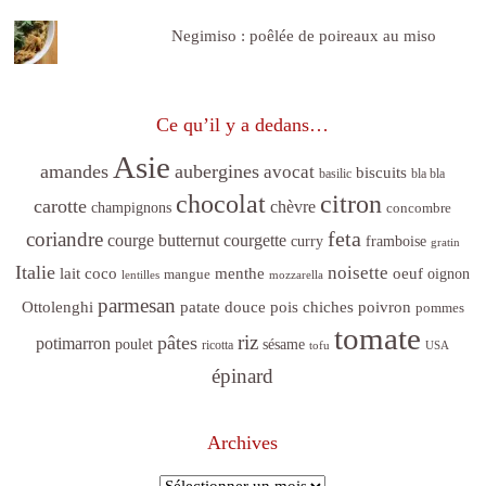
Negimiso : poêlée de poireaux au miso
Ce qu’il y a dedans…
Asie
amandes
aubergines
avocat
biscuits
basilic
bla bla
citron
chocolat
carotte
chèvre
champignons
concombre
feta
coriandre
courge butternut
courgette
curry
framboise
gratin
Italie
noisette
lait coco
menthe
oeuf
mangue
oignon
lentilles
mozzarella
parmesan
poivron
Ottolenghi
patate douce
pois chiches
pommes
tomate
riz
pâtes
potimarron
sésame
poulet
ricotta
tofu
USA
épinard
Archives
Archives