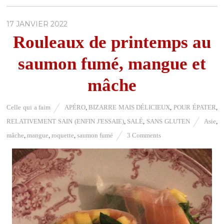
17 JANVIER 2022
Rouleaux de printemps au
saumon fumé, mangue et
mâche
Celle qui a faim
APÉRO
,
BIZARRE MAIS DÉLICIEUX
,
POUR ÉPATER
,
RELATIVEMENT SAIN (ENFIN J'ESSAIE)
,
SALÉ
,
SANS GLUTEN
Asie
,
mâche
,
mangue
,
roquette
,
saumon fumé
3 Comments