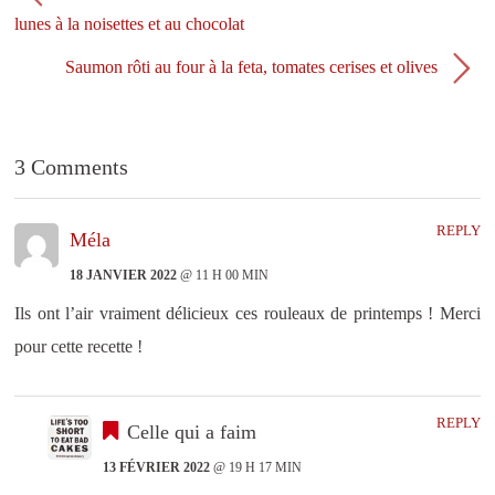
n
e
ê
n
lunes à la noisettes et au chocolat
t
ê
r
t
e
r
Saumon rôti au four à la feta, tomates cerises et olives
)
e
)
3 Comments
REPLY
Méla
18 JANVIER 2022
@ 11 H 00 MIN
Ils ont l’air vraiment délicieux ces rouleaux de printemps ! Merci
pour cette recette !
REPLY
Celle qui a faim
13 FÉVRIER 2022
@ 19 H 17 MIN