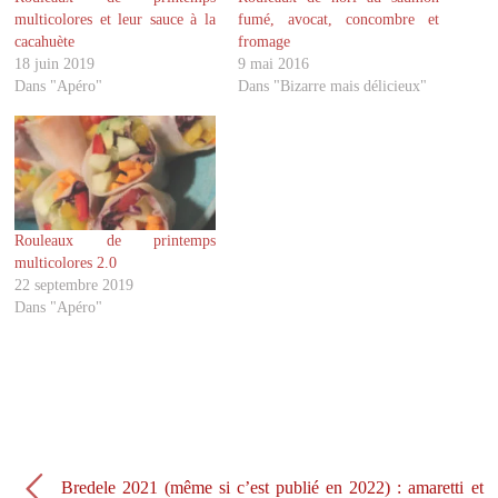
r
r
multicolores et leur sauce à la
fumé, avocat, concombre et
s
s
u
u
cacahuète
fromage
r
r
18 juin 2019
9 mai 2016
T
F
w
a
Dans "Apéro"
Dans "Bizarre mais délicieux"
i
c
t
e
t
b
e
o
r
o
(
k
o
(
u
o
v
u
r
v
Rouleaux de printemps
e
r
d
e
multicolores 2.0
a
d
22 septembre 2019
n
a
s
n
Dans "Apéro"
u
s
n
u
e
n
n
e
o
n
u
o
v
u
e
v
l
e
l
l
e
l
f
e
Bredele 2021 (même si c’est publié en 2022) : amaretti et
e
f