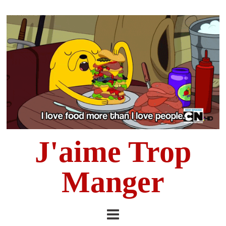
J'aime Trop
Manger