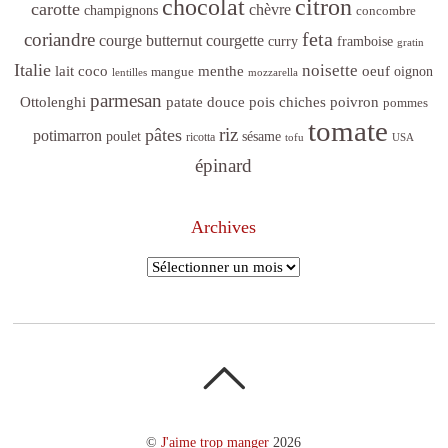
citron
chocolat
carotte
chèvre
champignons
concombre
feta
coriandre
courge butternut
courgette
curry
framboise
gratin
Italie
noisette
lait coco
menthe
oeuf
mangue
oignon
lentilles
mozzarella
parmesan
poivron
Ottolenghi
patate douce
pois chiches
pommes
tomate
riz
pâtes
potimarron
sésame
poulet
ricotta
tofu
USA
épinard
Archives
Archives
©
J'aime trop manger
2026