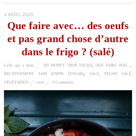
4 AVRIL 2020
Que faire avec… des oeufs
et pas grand chose d’autre
dans le frigo ? (salé)
Celle qui a faim
IZI MONEY TROP FACILE
,
QUE FAIRE AVEC...
,
RELATIVEMENT SAIN (ENFIN J'ESSAIE)
,
SALÉ
,
VEGAN SALÉ
,
VÉGÉTARIEN
oeuf
0 Comments