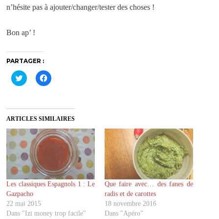
n’hésite pas à ajouter/changer/tester des choses !
Bon ap’ !
PARTAGER :
C
C
l
l
i
i
q
q
u
u
e
e
z
z
ARTICLES SIMILAIRES
p
p
o
o
u
u
r
r
p
p
a
a
r
r
t
t
a
a
g
g
Les classiques Espagnols 1 : Le
Que faire avec… des fanes de
e
e
r
r
Gazpacho
radis et de carottes
s
s
u
u
22 mai 2015
18 novembre 2016
r
r
Dans "Izi money trop facile"
Dans "Apéro"
T
F