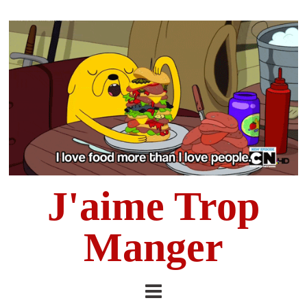
J'aime Trop
Manger