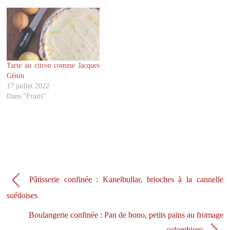
w
a
i
c
t
e
t
b
e
o
r
o
(
k
o
(
u
o
v
u
Tarte au citron comme Jacques
r
v
Génin
e
r
d
e
17 juillet 2022
a
d
Dans "Fruits"
n
a
s
n
u
s
n
u
e
n
n
e
o
n
u
o
v
u
e
v
l
e
l
l
e
l
Pâtisserie confinée : Kanelbullar, brioches à la cannelle
f
e
e
f
suédoises
n
e
ê
n
t
ê
Boulangerie confinée : Pan de bono, petits pains au fromage
r
t
e
r
colombiens