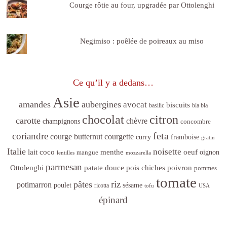
Courge rôtie au four, upgradée par Ottolenghi
Negimiso : poêlée de poireaux au miso
Ce qu’il y a dedans…
Asie
amandes
aubergines
avocat
biscuits
basilic
bla bla
citron
chocolat
carotte
chèvre
champignons
concombre
feta
coriandre
courge butternut
courgette
curry
framboise
gratin
Italie
noisette
lait coco
menthe
oeuf
mangue
oignon
lentilles
mozzarella
parmesan
poivron
Ottolenghi
patate douce
pois chiches
pommes
tomate
riz
pâtes
potimarron
sésame
poulet
ricotta
tofu
USA
épinard