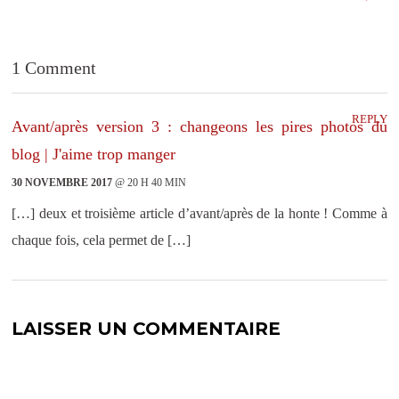
t
ê
r
t
e
r
)
e
)
1 Comment
REPLY
Avant/après version 3 : changeons les pires photos du
blog | J'aime trop manger
30 NOVEMBRE 2017
@ 20 H 40 MIN
[…] deux et troisième article d’avant/après de la honte ! Comme à
chaque fois, cela permet de […]
LAISSER UN COMMENTAIRE