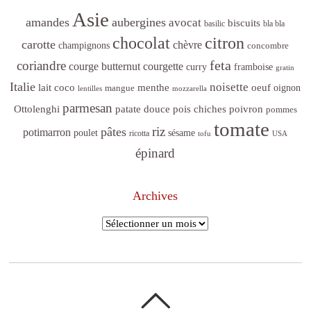
Asie
amandes
aubergines
avocat
biscuits
basilic
bla bla
citron
chocolat
carotte
chèvre
champignons
concombre
feta
coriandre
courge butternut
courgette
curry
framboise
gratin
Italie
noisette
lait coco
menthe
oeuf
mangue
oignon
lentilles
mozzarella
parmesan
poivron
Ottolenghi
patate douce
pois chiches
pommes
tomate
riz
pâtes
potimarron
sésame
poulet
ricotta
tofu
USA
épinard
Archives
Archives