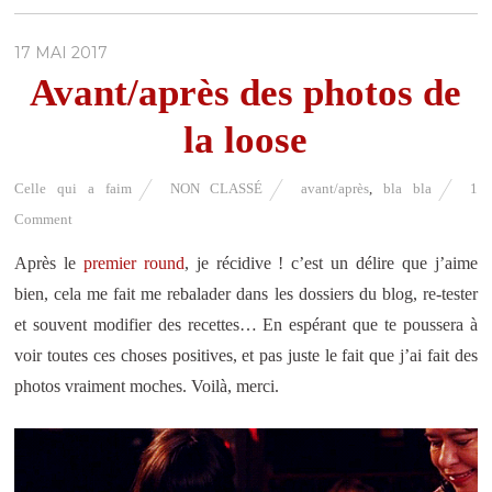
17 MAI 2017
Avant/après des photos de
la loose
Celle qui a faim
NON CLASSÉ
avant/après
,
bla bla
1
Comment
Après le
premier round
, je récidive ! c’est un délire que j’aime
bien, cela me fait me rebalader dans les dossiers du blog, re-tester
et souvent modifier des recettes… En espérant que te poussera à
voir toutes ces choses positives, et pas juste le fait que j’ai fait des
photos vraiment moches. Voilà, merci.