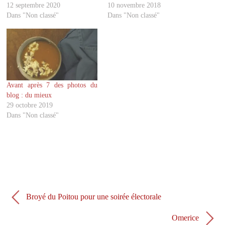
u
u
12 septembre 2020
10 novembre 2018
r
r
Dans "Non classé"
Dans "Non classé"
T
F
w
a
i
c
t
e
t
b
e
o
r
o
(
k
o
(
u
o
v
u
Avant après 7 des photos du
r
v
blog : du mieux
e
r
d
e
29 octobre 2019
a
d
Dans "Non classé"
n
a
s
n
u
s
n
u
e
n
n
e
o
n
u
o
v
u
e
v
l
e
l
l
e
l
Broyé du Poitou pour une soirée électorale
f
e
e
f
n
e
Omerice
ê
n