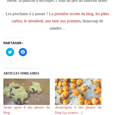
même, la planche à découper, c’était un peu un mauvais délire.
Les prochains à y passer ? La
première recette du blog
,
les pâtes
carbos
,
le stromboli
,
une tarte aux pommes
, beaucoup de
salades…
PARTAGER :
C
C
l
l
i
i
q
q
u
u
e
e
z
z
ARTICLES SIMILAIRES
p
p
o
o
u
u
r
r
p
p
a
a
r
r
t
t
a
a
g
g
Avant après 8 des photos du
Avant/après 6 des photos du
e
e
r
r
blog
blog (ça avance…)
s
s