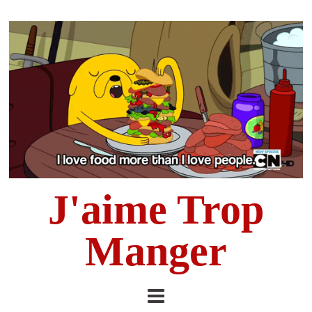
J'aime Trop
Manger