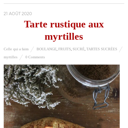
21 AOÛT 2020
Tarte rustique aux
myrtilles
Celle qui a faim
BOULANGE
,
FRUITS
,
SUCRÉ
,
TARTES SUCRÉES
myrtilles
0 Comments