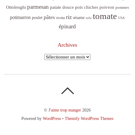
parmesan
poivron
Ottolenghi
patate douce
pois chiches
pommes
tomate
riz
pâtes
potimarron
sésame
poulet
ricotta
tofu
USA
épinard
Archives
Archives
©
J'aime trop manger
2026
Powered by
WordPress
•
Themify WordPress Themes