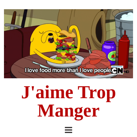
J'aime Trop
Manger