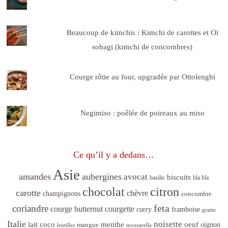
Beaucoup de kimchis : Kimchi de carottes et Oï
sobagi (kimchi de concombres)
Courge rôtie au four, upgradée par Ottolenghi
Negimiso : poêlée de poireaux au miso
Ce qu’il y a dedans…
Asie
amandes
aubergines
avocat
biscuits
basilic
bla bla
citron
chocolat
carotte
chèvre
champignons
concombre
feta
coriandre
courge butternut
courgette
curry
framboise
gratin
Italie
noisette
lait coco
menthe
oeuf
mangue
oignon
lentilles
mozzarella