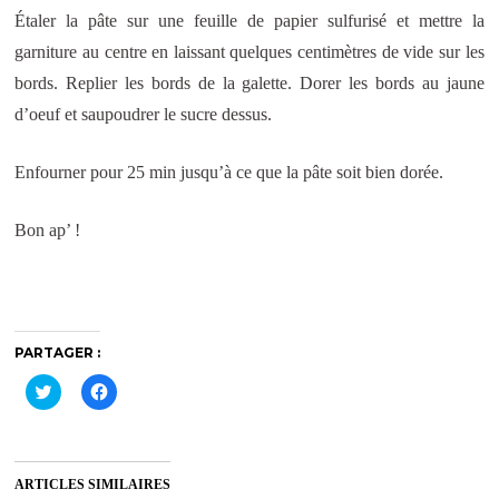
Étaler la pâte sur une feuille de papier sulfurisé et mettre la
garniture au centre en laissant quelques centimètres de vide sur les
bords. Replier les bords de la galette. Dorer les bords au jaune
d’oeuf et saupoudrer le sucre dessus.
Enfourner pour 25 min jusqu’à ce que la pâte soit bien dorée.
Bon ap’ !
PARTAGER :
C
C
l
l
i
i
q
q
u
u
e
e
z
z
ARTICLES SIMILAIRES
p
p