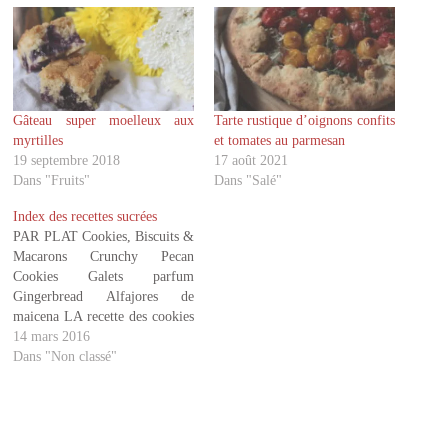
o
o
u
u
r
r
p
p
a
a
r
r
t
t
a
a
g
g
Gâteau super moelleux aux
Tarte rustique d’oignons confits
e
e
r
r
myrtilles
et tomates au parmesan
s
s
u
u
19 septembre 2018
17 août 2021
r
r
Dans "Fruits"
Dans "Salé"
T
F
w
a
i
c
Index des recettes sucrées
t
e
PAR PLAT Cookies, Biscuits &
t
b
e
o
Macarons Crunchy Pecan
r
o
Cookies Galets parfum
(
k
o
(
Gingerbread Alfajores de
u
o
v
u
maicena LA recette des cookies
r
v
Cookies praliné et noisettes
14 mars 2016
e
r
d
e
Cookies au beurre de
Dans "Non classé"
a
d
cacahuétes Pims maison
n
a
s
n
Cookies vegan matcha chocolat
u
s
amandes Galettes bretonnes de
n
u
e
n
St Michel Macarons au caramel
n
e