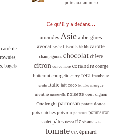
poireaux au miso
Ce qu’il y a dedans…
Asie
amandes
aubergines
carotte
avocat
biscuits
basilic
bla bla
 carré de
chocolat
chèvre
champignons
brownies,
citron
coriandre
s, bagels
courge
concombre
feta
butternut
courgette
curry
framboise
Italie
lait coco
mangue
gratin
lentilles
noisette
menthe
oeuf
oignon
mozzarella
parmesan
Ottolenghi
patate douce
poivron
potimarron
pois chiches
pommes
riz
pâtes
sésame
poulet
ricotta
tofu
tomate
épinard
USA