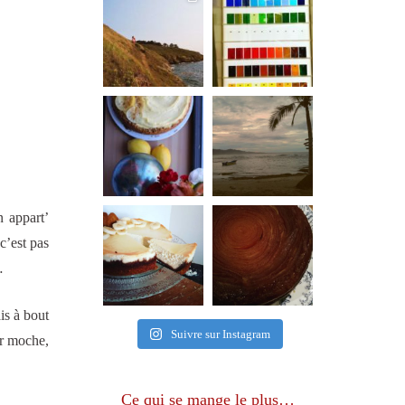
n appart’
c’est pas
…
is à bout
Suivre sur Instagram
er moche,
Ce qui se mange le plus…