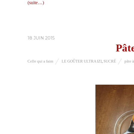
(suite…)
18 JUIN 2015
Pât
Celle qui a faim
LE GOÛTER ULTRA IZI
,
SUCRÉ
pâte à