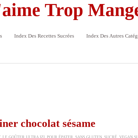
'aime Trop Mang
s
Index Des Recettes Sucrées
Index Des Autres Catég
tiner chocolat sésame
T
,
LE GOÛTER ULTRA IZI
,
POUR ÉPATER
,
SANS GLUTEN
,
SUCRÉ
,
VEGAN S