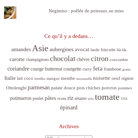
Negimiso : poêlée de poireaux au miso
Ce qu’il y a dedans…
Asie
amandes
aubergines
avocat
biscuits
basilic
bla bla
citron
chocolat
carotte
chèvre
champignons
concombre
feta
coriandre
courge butternut
courgette
curry
framboise
gratin
Italie
noisette
lait coco
menthe
oeuf
mangue
oignon
lentilles
mozzarella
parmesan
poivron
Ottolenghi
patate douce
pois chiches
pommes
tomate
riz
pâtes
potimarron
sésame
poulet
ricotta
tofu
USA
épinard
Archives