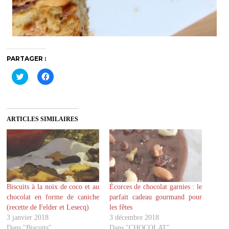
PARTAGER :
C
C
l
l
i
i
q
q
u
u
e
e
z
z
ARTICLES SIMILAIRES
p
p
o
o
u
u
r
r
p
p
a
a
r
r
t
t
a
a
g
g
Biscuits à la noix de coco et au
Écorces de chocolat garnies : le
e
e
r
r
chocolat en forme de caniche
parfait cadeau gourmand pour
s
s
u
u
(recette de Felder et Lesecq)
les fêtes
r
r
3 janvier 2018
3 décembre 2018
T
F
w
a
Dans "Biscuits"
Dans "CHOCOLAT"