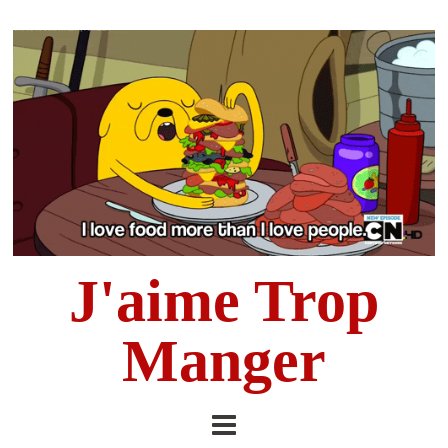
J'aime Trop
Manger