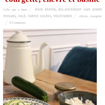
Celle qui a faim
POUR ÉPATER
,
RELATIVEMENT SAIN (ENFIN
J'ESSAIE)
,
SALÉ
,
TARTES SALÉES
,
VÉGÉTARIEN
chèvre
,
courgette
0 Comments