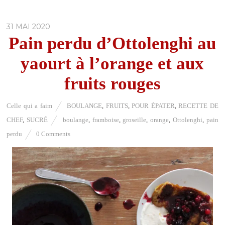
31 MAI 2020
Pain perdu d’Ottolenghi au
yaourt à l’orange et aux
fruits rouges
Celle qui a faim
BOULANGE
,
FRUITS
,
POUR ÉPATER
,
RECETTE DE
CHEF
,
SUCRÉ
boulange
,
framboise
,
groseille
,
orange
,
Ottolenghi
,
pain
perdu
0 Comments