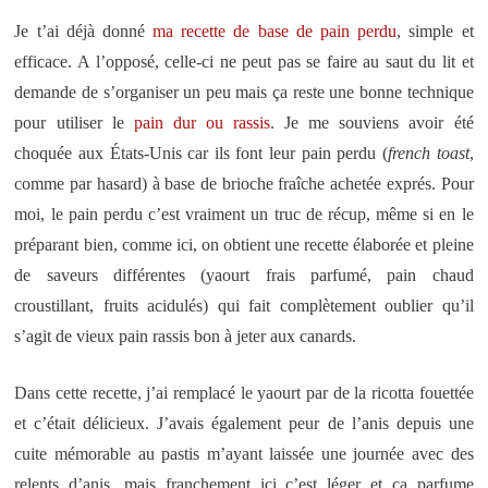
Je t’ai déjà donné
ma recette de base de pain perdu
, simple et
efficace. A l’opposé, celle-ci ne peut pas se faire au saut du lit et
demande de s’organiser un peu mais ça reste une bonne technique
pour utiliser le
pain dur ou rassis
. Je me souviens avoir été
choquée aux États-Unis car ils font leur pain perdu (
french toast
,
comme par hasard) à base de brioche fraîche achetée exprés. Pour
moi, le pain perdu c’est vraiment un truc de récup, même si en le
préparant bien, comme ici, on obtient une recette élaborée et pleine
de saveurs différentes (yaourt frais parfumé, pain chaud
croustillant, fruits acidulés) qui fait complètement oublier qu’il
s’agit de vieux pain rassis bon à jeter aux canards.
Dans cette recette, j’ai remplacé le yaourt par de la ricotta fouettée
et c’était délicieux. J’avais également peur de l’anis depuis une
cuite mémorable au pastis m’ayant laissée une journée avec des
relents d’anis, mais franchement ici c’est léger et ça parfume