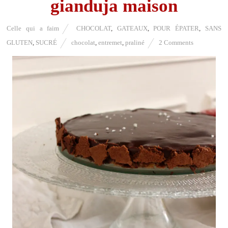
gianduja maison
Celle qui a faim
CHOCOLAT
,
GATEAUX
,
POUR ÉPATER
,
SANS
GLUTEN
,
SUCRÉ
chocolat
,
entremet
,
praliné
2 Comments