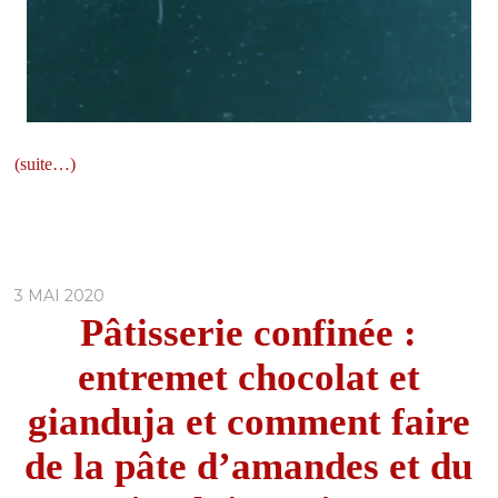
(suite…)
3 MAI 2020
Pâtisserie confinée :
entremet chocolat et
gianduja et comment faire
de la pâte d’amandes et du