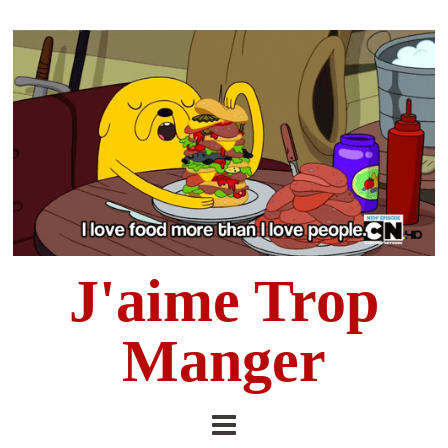
J'aime Trop
Manger