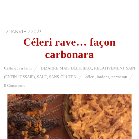
12 JANVIER 2023
Céleri rave… façon
carbonara
Celle qui a faim
BIZARRE MAIS DÉLICIEUX
,
RELATIVEMENT SAIN
(ENFIN J'ESSAIE)
,
SALÉ
,
SANS GLUTEN
céleri
,
lardons
,
parmesan
0 Comments