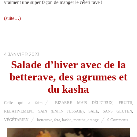
vraiment une super façon de manger le céleri rave !
(suite…)
4 JANVIER 2023
Salade d’hiver avec de la
betterave, des agrumes et
du kasha
Celle qui a faim
BIZARRE MAIS DÉLICIEUX
,
FRUITS
,
RELATIVEMENT SAIN (ENFIN J'ESSAIE)
,
SALÉ
,
SANS GLUTEN
,
VÉGÉTARIEN
betterave
,
feta
,
kasha
,
menthe
,
orange
0 Comments