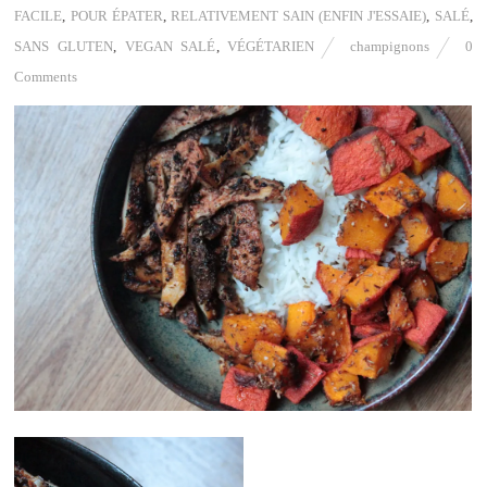
FACILE
,
POUR ÉPATER
,
RELATIVEMENT SAIN (ENFIN J'ESSAIE)
,
SALÉ
,
SANS GLUTEN
,
VEGAN SALÉ
,
VÉGÉTARIEN
champignons
0
Comments