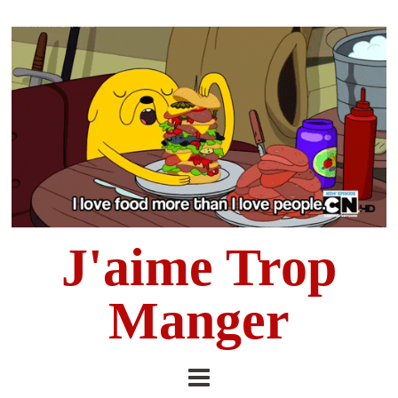
J'aime Trop
Manger