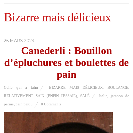
Bizarre mais délicieux
26 MARS 2023
Canederli : Bouillon
d’épluchures et boulettes de
pain
Celle qui a faim
BIZARRE MAIS DÉLICIEUX
,
BOULANGE
,
RELATIVEMENT SAIN (ENFIN J'ESSAIE)
,
SALÉ
Italie
,
jambon de
parme
,
pain perdu
0 Comments