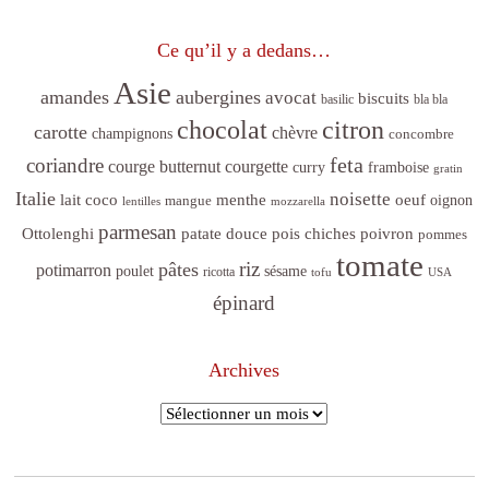
Ce qu’il y a dedans…
Asie
amandes
aubergines
avocat
biscuits
basilic
bla bla
citron
chocolat
carotte
chèvre
champignons
concombre
feta
coriandre
courge butternut
courgette
curry
framboise
gratin
Italie
noisette
lait coco
menthe
oeuf
mangue
oignon
lentilles
mozzarella
parmesan
poivron
Ottolenghi
patate douce
pois chiches
pommes
tomate
riz
pâtes
potimarron
sésame
poulet
ricotta
tofu
USA
épinard
Archives
Archives