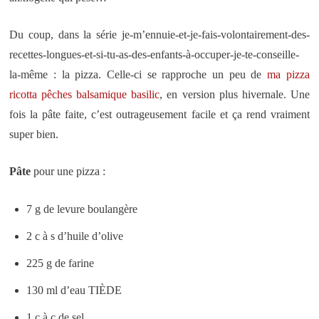
Du coup, dans la série je-m’ennuie-et-je-fais-volontairement-des-
recettes-longues-et-si-tu-as-des-enfants-à-occuper-je-te-conseille-
la-même : la pizza. Celle-ci se rapproche un peu de
ma pizza
ricotta pêches balsamique basilic
, en version plus hivernale. Une
fois la pâte faite, c’est outrageusement facile et ça rend vraiment
super bien.
Pâte
pour une pizza :
7 g de levure boulangère
2 c à s d’huile d’olive
225 g de farine
130 ml d’eau TIÈDE
1 c à c de sel