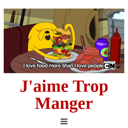
J'aime Trop
Manger