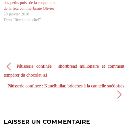
des petits pois, de la roquette et
n
a
s
n
de la feta comme Jamie Olivier
u
s
28 janvier 2018
n
u
e
n
Dans "Recette de chef"
n
e
o
n
u
o
v
u
e
v
l
e
l
l
e
l
f
e
e
f
n
e
ê
n
Pâtisserie confinée : shortbread millionaire et comment
t
ê
r
t
e
r
tempérer du chocolat izi
)
e
)
Pâtisserie confinée : Kanelbullar, brioches à la cannelle suédoises
LAISSER UN COMMENTAIRE