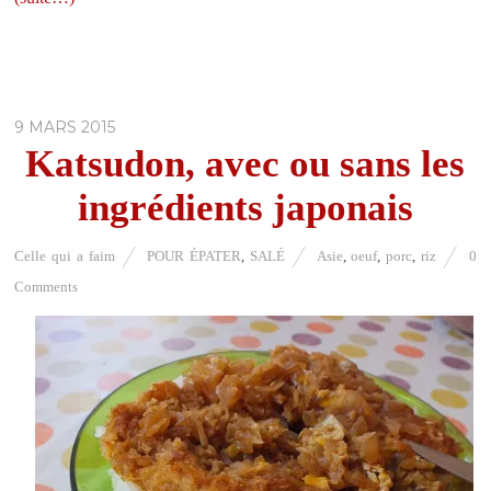
9 MARS 2015
Katsudon, avec ou sans les
ingrédients japonais
Celle qui a faim
POUR ÉPATER
,
SALÉ
Asie
,
oeuf
,
porc
,
riz
0
Comments