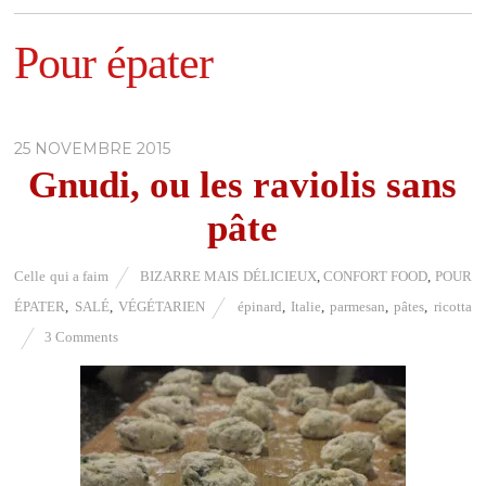
Pour épater
25 NOVEMBRE 2015
Gnudi, ou les raviolis sans
pâte
Celle qui a faim
BIZARRE MAIS DÉLICIEUX
,
CONFORT FOOD
,
POUR
ÉPATER
,
SALÉ
,
VÉGÉTARIEN
épinard
,
Italie
,
parmesan
,
pâtes
,
ricotta
3 Comments