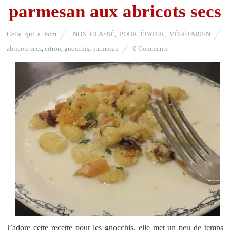
parmesan aux abricots secs
Celle qui a faim
NON CLASSÉ
,
POUR ÉPATER
,
VÉGÉTARIEN
abricots secs
,
citron
,
gnocchis
,
parmesan
0 Comments
J’adore cette recette pour les gnocchis, elle met un peu de temps