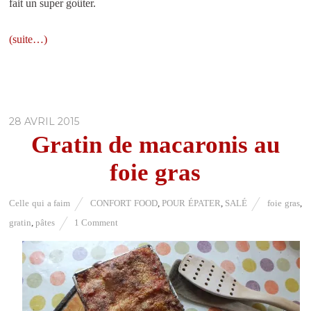
fait un super goûter.
(suite…)
28 AVRIL 2015
Gratin de macaronis au
foie gras
Celle qui a faim
CONFORT FOOD
,
POUR ÉPATER
,
SALÉ
foie gras
,
gratin
,
pâtes
1 Comment