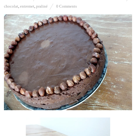
chocolat
,
entremet
,
praliné
0 Comments