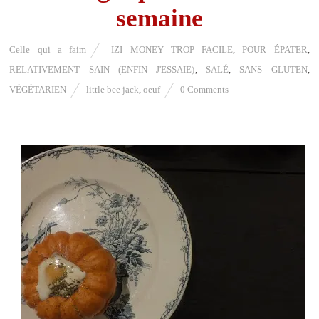
semaine
Celle qui a faim
IZI MONEY TROP FACILE
,
POUR ÉPATER
,
RELATIVEMENT SAIN (ENFIN J'ESSAIE)
,
SALÉ
,
SANS GLUTEN
,
VÉGÉTARIEN
little bee jack
,
oeuf
0 Comments