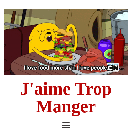
J'aime Trop
Manger