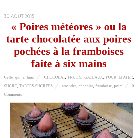
30 AOÛT 2015
« Poires météores » ou la
tarte chocolatée aux poires
pochées à la framboises
faite à six mains
Celle qui a faim
CHOCOLAT
,
FRUITS
,
GATEAUX
,
POUR ÉPATER
,
SUCRÉ
,
TARTES SUCRÉES
amandes
,
chocolat
,
framboise
,
poire
0
Comments