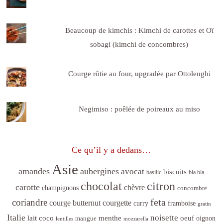
Beaucoup de kimchis : Kimchi de carottes et Oï
sobagi (kimchi de concombres)
Courge rôtie au four, upgradée par Ottolenghi
Negimiso : poêlée de poireaux au miso
Ce qu’il y a dedans…
Asie
amandes
aubergines
avocat
biscuits
basilic
bla bla
citron
chocolat
carotte
chèvre
champignons
concombre
feta
coriandre
courge butternut
courgette
curry
framboise
gratin
Italie
noisette
lait coco
menthe
oeuf
mangue
oignon
lentilles
mozzarella