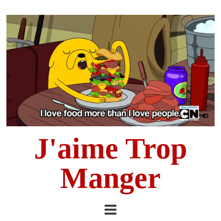
J'aime Trop
Manger