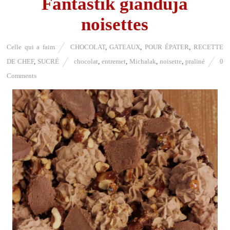
Fantastik gianduja
noisettes
Celle qui a faim
CHOCOLAT
,
GATEAUX
,
POUR ÉPATER
,
RECETTE
DE CHEF
,
SUCRÉ
chocolat
,
entremet
,
Michalak
,
noisette
,
praliné
0
Comments