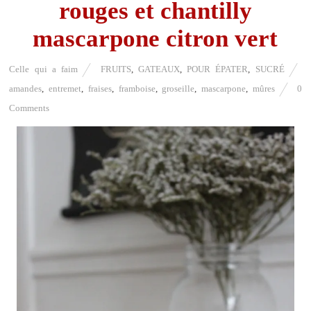
rouges et chantilly
mascarpone citron vert
Celle qui a faim
FRUITS
,
GATEAUX
,
POUR ÉPATER
,
SUCRÉ
amandes
,
entremet
,
fraises
,
framboise
,
groseille
,
mascarpone
,
mûres
0
Comments