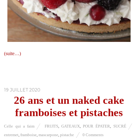
(suite…)
19 JUILLET 2020
26 ans et un naked cake
framboises et pistaches
Celle qui a faim
FRUITS
,
GATEAUX
,
POUR ÉPATER
,
SUCRÉ
entremet
,
framboise
,
mascarpone
,
pistache
0 Comments