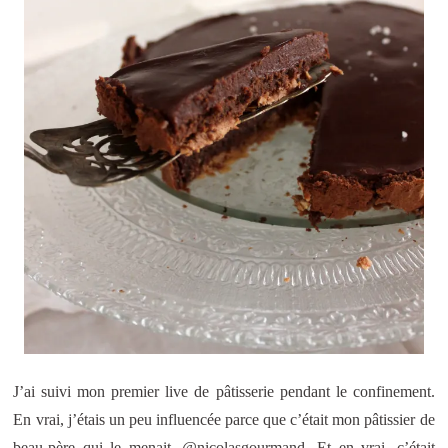
J’ai suivi mon premier live de pâtisserie pendant le confinement.
En vrai, j’étais un peu influencée parce que c’était mon pâtissier de
beau-père qui le menait, @nicolasgourmand. Et en vrai, c’était