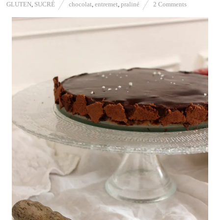
GLUTEN
,
SUCRÉ
chocolat
,
entremet
,
praliné
2 Comments