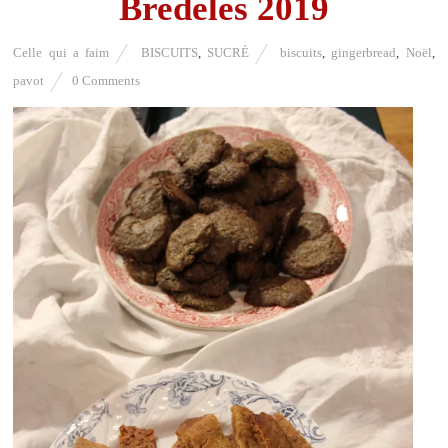
Bredeles 2019
Celle qui a faim
BISCUITS
,
SUCRÉ
biscuits
,
gingerbread
,
Noël
,
pavot
0 Comments