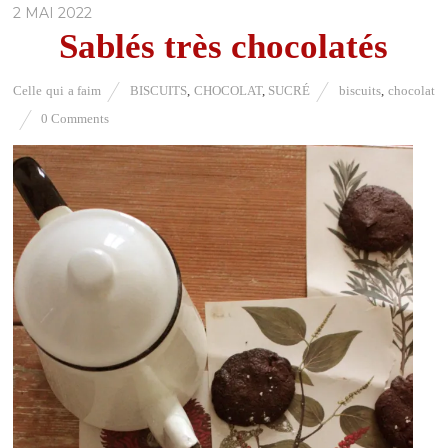
2 MAI 2022
Sablés très chocolatés
Celle qui a faim
BISCUITS
,
CHOCOLAT
,
SUCRÉ
biscuits
,
chocolat
0 Comments