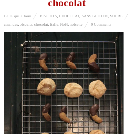
chocolat
Celle qui a faim
BISCUITS
,
CHOCOLAT
,
SANS GLUTEN
,
SUCRÉ
amandes
,
biscuits
,
chocolat
,
Italie
,
Noël
,
noisette
0 Comments