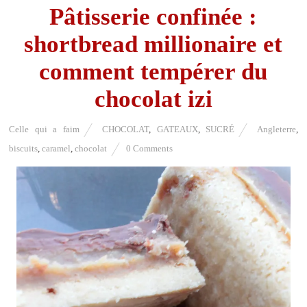
Pâtisserie confinée :
shortbread millionaire et
comment tempérer du
chocolat izi
Celle qui a faim
CHOCOLAT
,
GATEAUX
,
SUCRÉ
Angleterre
,
biscuits
,
caramel
,
chocolat
0 Comments