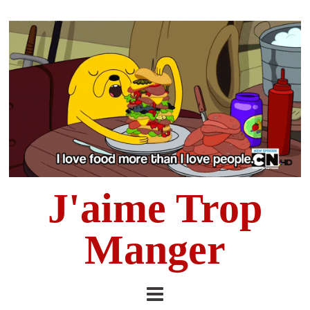
J'aime Trop
Manger