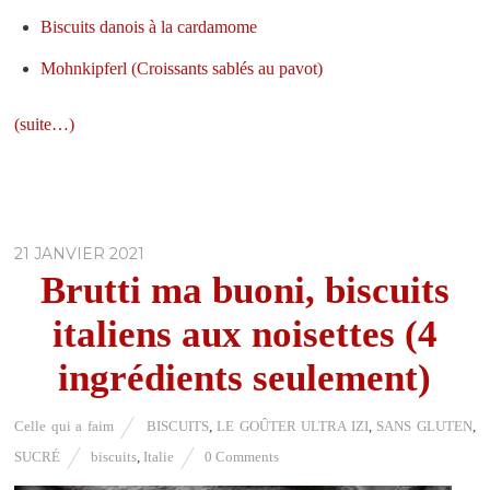
Biscuits danois à la cardamome
Mohnkipferl (Croissants sablés au pavot)
(suite…)
21 JANVIER 2021
Brutti ma buoni, biscuits
italiens aux noisettes (4
ingrédients seulement)
Celle qui a faim
BISCUITS
,
LE GOÛTER ULTRA IZI
,
SANS GLUTEN
,
SUCRÉ
biscuits
,
Italie
0 Comments