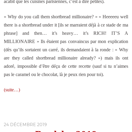
acabit que les cuisines parisiennes, c’est à dire petites).
« Why do you call them shortbread millionaire? » « Heeeeeu well
there is a shortbread under it [ils se marraient déjà à ce stade de ma
phrase] and then… it’s heavy… it’s RICH! IT’S A
MILLIONAIRE » Ils étaient pas convaincus par mon explication
(dès qu’ils sortaient un carré, ils demandaient à la ronde : « Why
are they called shortbread millionaire already? ») mais ils ont
adoré, impossible d’être déçu de cette recette (sauf si tu n’aimes
pas le caramel ou le chocolat, là je peux rien pour toi).
(suite…)
24 DÉCEMBRE 2019