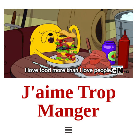
J'aime Trop
Manger