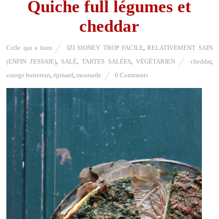
Quiche full légumes et
cheddar
Celle qui a faim
IZI MONEY TROP FACILE
,
RELATIVEMENT SAIN
(ENFIN J'ESSAIE)
,
SALÉ
,
TARTES SALÉES
,
VÉGÉTARIEN
cheddar
,
courge butternut
,
épinard
,
moutarde
0 Comments