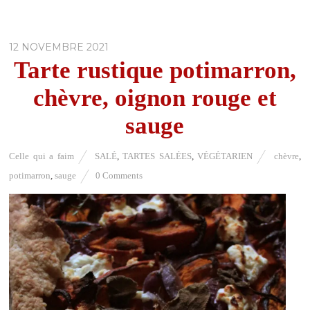
12 NOVEMBRE 2021
Tarte rustique potimarron,
chèvre, oignon rouge et
sauge
Celle qui a faim
SALÉ
,
TARTES SALÉES
,
VÉGÉTARIEN
chèvre
,
potimarron
,
sauge
0 Comments