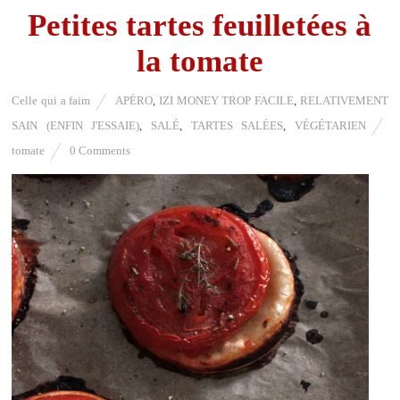
Petites tartes feuilletées à
la tomate
Celle qui a faim
APÉRO
,
IZI MONEY TROP FACILE
,
RELATIVEMENT
SAIN (ENFIN J'ESSAIE)
,
SALÉ
,
TARTES SALÉES
,
VÉGÉTARIEN
tomate
0 Comments