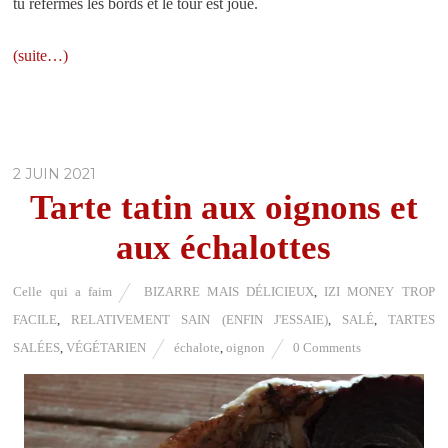
tu refermes les bords et le tour est joué.
(suite…)
2 JUIN 2021
Tarte tatin aux oignons et
aux échalottes
Celle qui a faim
BIZARRE MAIS DÉLICIEUX
,
IZI MONEY TROP
FACILE
,
RELATIVEMENT SAIN (ENFIN J'ESSAIE)
,
SALÉ
,
TARTES
SALÉES
,
VÉGÉTARIEN
échalote
,
oignon
0 Comments