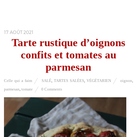
17 AOÛT 2021
Tarte rustique d’oignons
confits et tomates au
parmesan
Celle qui a faim
SALÉ
,
TARTES SALÉES
,
VÉGÉTARIEN
oignon
,
parmesan
,
tomate
0 Comments