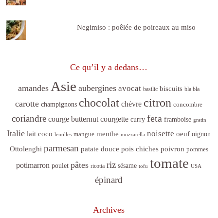
Negimiso : poêlée de poireaux au miso
Ce qu’il y a dedans…
Asie
amandes
aubergines
avocat
biscuits
basilic
bla bla
citron
chocolat
carotte
chèvre
champignons
concombre
feta
coriandre
courge butternut
courgette
curry
framboise
gratin
Italie
noisette
lait coco
menthe
oeuf
mangue
oignon
lentilles
mozzarella
parmesan
poivron
Ottolenghi
patate douce
pois chiches
pommes
tomate
riz
pâtes
potimarron
sésame
poulet
ricotta
tofu
USA
épinard
Archives