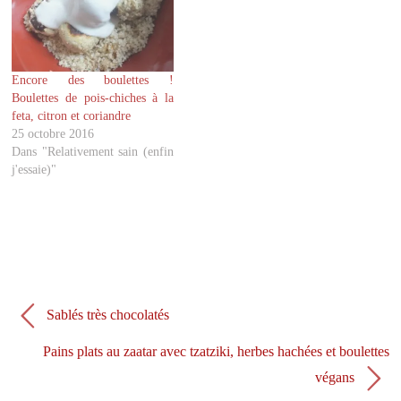
t
b
e
o
r
o
(
k
o
(
u
o
v
u
Encore des boulettes !
r
v
Boulettes de pois-chiches à la
e
r
d
e
feta, citron et coriandre
a
d
25 octobre 2016
n
a
s
n
Dans "Relativement sain (enfin
u
s
j'essaie)"
n
u
e
n
n
e
o
n
u
o
v
u
e
v
l
e
l
l
e
l
f
e
e
f
n
e
Sablés très chocolatés
ê
n
t
ê
r
t
Pains plats au zaatar avec tzatziki, herbes hachées et boulettes
e
r
)
e
végans
)