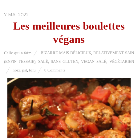
7 MAI 2022
Les meilleures boulettes
végans
Celle qui a faim
BIZARRE MAIS DÉLICIEUX
,
RELATIVEMENT SAIN
(ENFIN J'ESSAIE)
,
SALÉ
,
SANS GLUTEN
,
VEGAN SALÉ
,
VÉGÉTARIEN
noix
,
pst
,
tofu
0 Comments