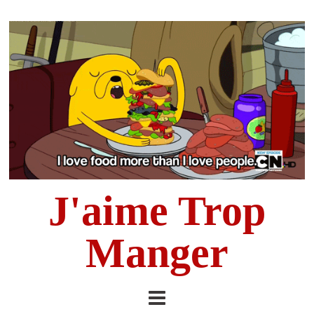
J'aime Trop
Manger