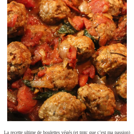
La recette ultime de boulettes végés (et tmtc que c’est ma passion)