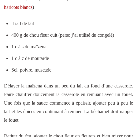
haricots blancs
)
1/2 l de lait
400 g de chou fleur cuit (perso j’ai utilisé du congelé)
1 c à s de maïzena
1 c à c de moutarde
Sel, poivre, muscade
Délayer la maïzena dans un peu du lait au fond d’une casserole.
Faire chauffer doucement la casserole en remuant avec un fouet.
Une fois que la sauce commence à épaissir, ajouter peu à peu le
lait et les épices en continuant à remuer. La béchamel doit napper
le fouet.
Retirer du feu, ajouter le chou fleur en fleurets et bien mixer pour