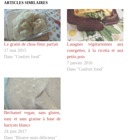
z
z
ARTICLES SIMILAIRES
p
p
o
o
u
u
r
r
p
p
a
a
r
r
t
t
a
a
g
g
Le gratin de chou-fleur parfait
Lasagnes végétariennes aux
e
e
r
r
17 mai 2015
courgettes, à la ricotta et aux
s
s
u
u
Dans "Confort food"
petits pois
r
r
7 janvier 2016
T
F
w
a
Dans "Confort food"
i
c
t
e
t
b
e
o
r
o
(
k
o
(
u
o
v
u
r
v
Béchamel vegan, sans gluten,
e
r
d
e
easy et sans graisse à base de
a
d
haricots blancs
n
a
s
n
24 juin 2017
u
s
Dans "Bizarre mais délicieux"
n
u