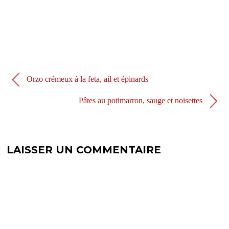
e
n
n
e
o
n
u
o
v
u
e
v
l
e
l
l
e
l
f
e
e
f
n
e
Orzo crémeux à la feta, ail et épinards
ê
n
t
ê
r
t
Pâtes au potimarron, sauge et noisettes
e
r
)
e
)
LAISSER UN COMMENTAIRE