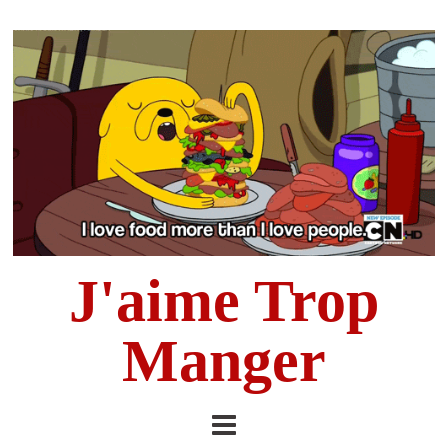
J'aime Trop
Manger