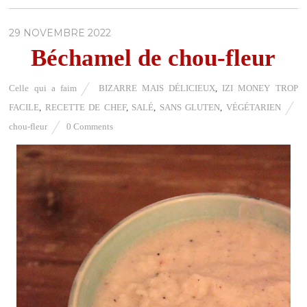
29 NOVEMBRE 2022
Béchamel de chou-fleur
Celle qui a faim
BIZARRE MAIS DÉLICIEUX
,
IZI MONEY TROP
FACILE
,
RECETTE DE CHEF
,
SALÉ
,
SANS GLUTEN
,
VÉGÉTARIEN
chou-fleur
0 Comments