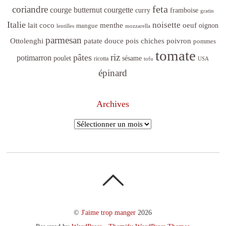
feta
coriandre
courge butternut
courgette
curry
framboise
gratin
Italie
noisette
lait coco
menthe
oeuf
mangue
oignon
lentilles
mozzarella
parmesan
poivron
Ottolenghi
patate douce
pois chiches
pommes
tomate
riz
pâtes
potimarron
sésame
poulet
ricotta
tofu
USA
épinard
Archives
Archives
©
J'aime trop manger
2026