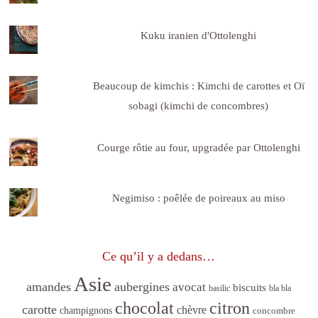
Kuku iranien d'Ottolenghi
Beaucoup de kimchis : Kimchi de carottes et Oï
sobagi (kimchi de concombres)
Courge rôtie au four, upgradée par Ottolenghi
Negimiso : poêlée de poireaux au miso
Ce qu’il y a dedans…
Asie
amandes
aubergines
avocat
biscuits
basilic
bla bla
citron
chocolat
carotte
chèvre
champignons
concombre