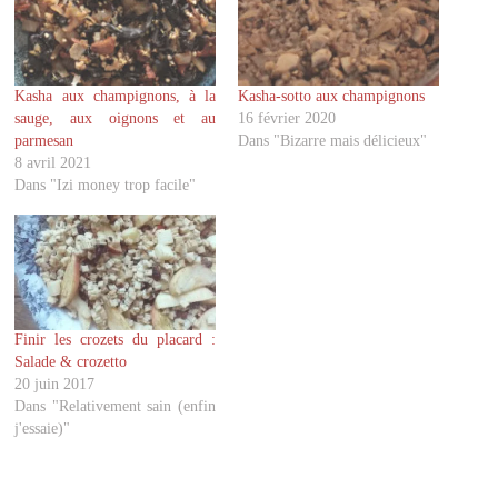
p
p
a
a
r
r
t
t
a
a
g
g
Kasha aux champignons, à la
Kasha-sotto aux champignons
e
e
r
r
sauge, aux oignons et au
16 février 2020
s
s
u
u
parmesan
Dans "Bizarre mais délicieux"
r
r
8 avril 2021
T
F
w
a
Dans "Izi money trop facile"
i
c
t
e
t
b
e
o
r
o
(
k
o
(
u
o
v
u
r
v
Finir les crozets du placard :
e
r
d
e
Salade & crozetto
a
d
20 juin 2017
n
a
s
n
Dans "Relativement sain (enfin
u
s
j'essaie)"
n
u
e
n
n
e
o
n
u
o