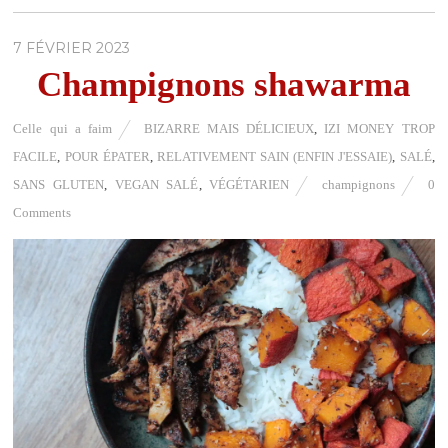
7 FÉVRIER 2023
Champignons shawarma
Celle qui a faim
BIZARRE MAIS DÉLICIEUX
,
IZI MONEY TROP
FACILE
,
POUR ÉPATER
,
RELATIVEMENT SAIN (ENFIN J'ESSAIE)
,
SALÉ
,
SANS GLUTEN
,
VEGAN SALÉ
,
VÉGÉTARIEN
champignons
0
Comments