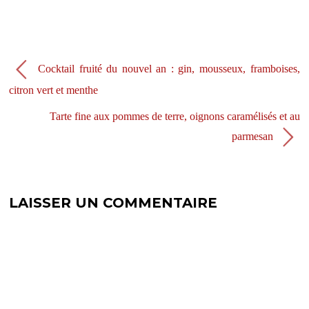
v
u
e
v
l
e
l
l
e
l
f
e
e
f
n
e
Cocktail fruité du nouvel an : gin, mousseux, framboises,
ê
n
t
ê
citron vert et menthe
r
t
e
r
)
e
Tarte fine aux pommes de terre, oignons caramélisés et au
)
parmesan
LAISSER UN COMMENTAIRE