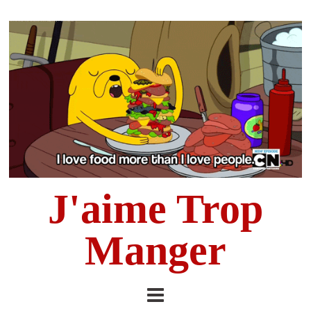
J'aime Trop
Manger