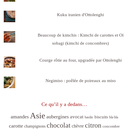
Kuku iranien d'Ottolenghi
Beaucoup de kimchis : Kimchi de carottes et Oï
sobagi (kimchi de concombres)
Courge rôtie au four, upgradée par Ottolenghi
Negimiso : poêlée de poireaux au miso
Ce qu’il y a dedans…
Asie
amandes
aubergines
avocat
biscuits
basilic
bla bla
citron
chocolat
carotte
chèvre
champignons
concombre