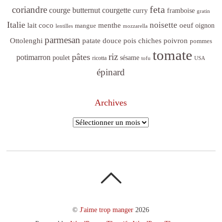
feta
coriandre
courge butternut
courgette
curry
framboise
gratin
Italie
noisette
lait coco
menthe
oeuf
mangue
oignon
lentilles
mozzarella
parmesan
poivron
Ottolenghi
patate douce
pois chiches
pommes
tomate
riz
pâtes
potimarron
sésame
poulet
ricotta
tofu
USA
épinard
Archives
Archives
©
J'aime trop manger
2026