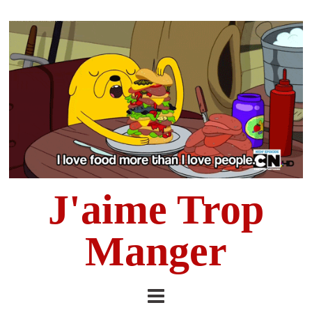
J'aime Trop
Manger