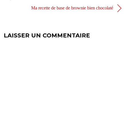
n
e
ê
n
Ma recette de base de brownie bien chocolaté
t
ê
r
t
e
r
)
e
)
LAISSER UN COMMENTAIRE