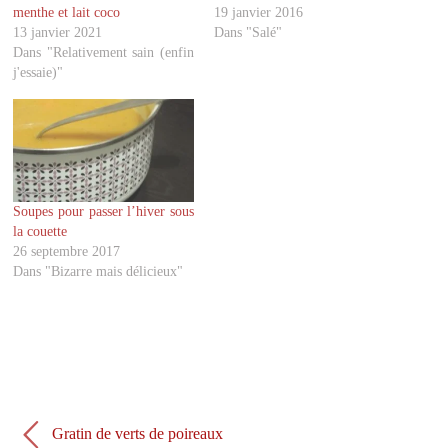
r
r
menthe et lait coco
19 janvier 2016
s
s
u
u
13 janvier 2021
Dans "Salé"
r
r
Dans "Relativement sain (enfin
T
F
w
a
j'essaie)"
i
c
t
e
t
b
e
o
r
o
(
k
o
(
u
o
v
u
r
v
Soupes pour passer l’hiver sous
e
r
d
e
la couette
a
d
26 septembre 2017
n
a
s
n
Dans "Bizarre mais délicieux"
u
s
n
u
e
n
n
e
o
n
u
o
v
u
e
v
l
e
l
l
e
l
f
e
Gratin de verts de poireaux
e
f