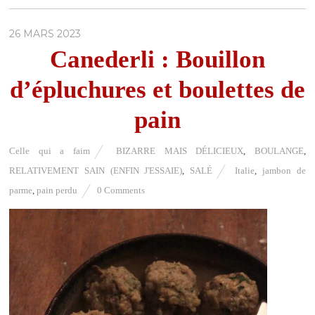
26 MARS 2023
Canederli : Bouillon
d’épluchures et boulettes de
pain
Celle qui a faim
BIZARRE MAIS DÉLICIEUX
,
BOULANGE
,
RELATIVEMENT SAIN (ENFIN J'ESSAIE)
,
SALÉ
Italie
,
jambon de
parme
,
pain perdu
0 Comments