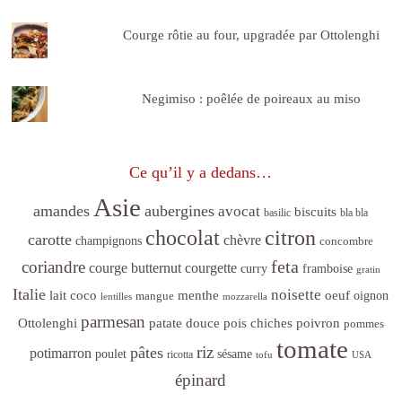
Courge rôtie au four, upgradée par Ottolenghi
Negimiso : poêlée de poireaux au miso
Ce qu’il y a dedans…
Asie
amandes
aubergines
avocat
biscuits
basilic
bla bla
citron
chocolat
carotte
chèvre
champignons
concombre
feta
coriandre
courge butternut
courgette
curry
framboise
gratin
Italie
noisette
lait coco
menthe
oeuf
mangue
oignon
lentilles
mozzarella
parmesan
poivron
Ottolenghi
patate douce
pois chiches
pommes
tomate
riz
pâtes
potimarron
sésame
poulet
ricotta
tofu
USA
épinard