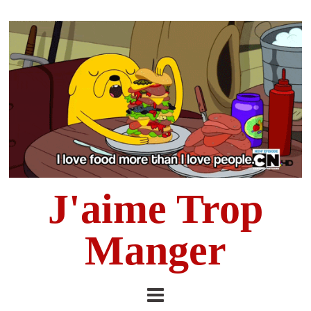
J'aime Trop
Manger