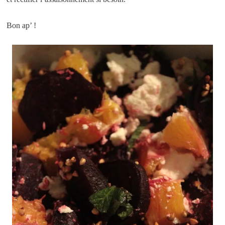
Bon ap’ !