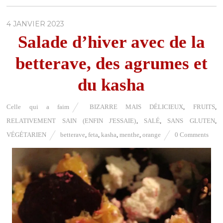
4 JANVIER 2023
Salade d’hiver avec de la
betterave, des agrumes et
du kasha
Celle qui a faim
BIZARRE MAIS DÉLICIEUX
,
FRUITS
,
RELATIVEMENT SAIN (ENFIN J'ESSAIE)
,
SALÉ
,
SANS GLUTEN
,
VÉGÉTARIEN
betterave
,
feta
,
kasha
,
menthe
,
orange
0 Comments