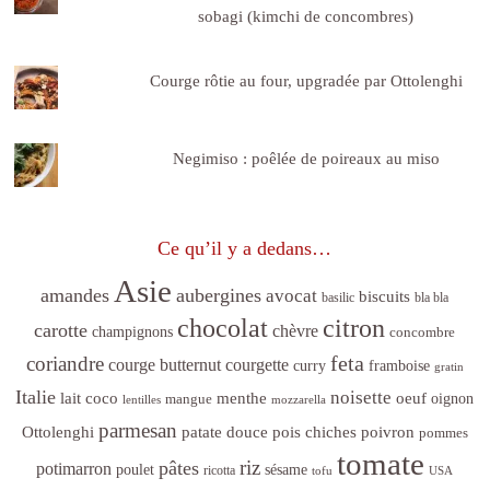
sobagi (kimchi de concombres)
Courge rôtie au four, upgradée par Ottolenghi
Negimiso : poêlée de poireaux au miso
Ce qu’il y a dedans…
Asie
amandes
aubergines
avocat
biscuits
basilic
bla bla
citron
chocolat
carotte
chèvre
champignons
concombre
feta
coriandre
courge butternut
courgette
curry
framboise
gratin
Italie
noisette
lait coco
menthe
oeuf
mangue
oignon
lentilles
mozzarella
parmesan
poivron
Ottolenghi
patate douce
pois chiches
pommes
tomate
riz
pâtes
potimarron
sésame
poulet
ricotta
tofu
USA