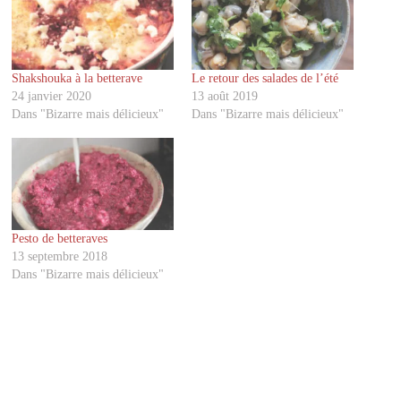
p
p
a
a
r
r
t
t
a
a
g
g
Shakshouka à la betterave
Le retour des salades de l’été
e
e
r
r
24 janvier 2020
13 août 2019
s
s
u
u
Dans "Bizarre mais délicieux"
Dans "Bizarre mais délicieux"
r
r
T
F
w
a
i
c
t
e
t
b
e
o
r
o
(
k
o
(
Pesto de betteraves
u
o
v
u
13 septembre 2018
r
v
Dans "Bizarre mais délicieux"
e
r
d
e
a
d
n
a
s
n
u
s
n
u
e
n
n
e
o
n
u
o