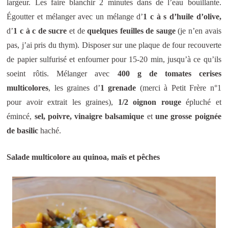
largeur. Les faire blanchir 2 minutes dans de l’eau bouillante.
Égoutter et mélanger avec un mélange d’
1 c à s d’huile d’olive,
d’
1 c à c de sucre
et de
quelques feuilles de sauge
(je n’en avais
pas, j’ai pris du thym). Disposer sur une plaque de four recouverte
de papier sulfurisé et enfourner pour 15-20 min, jusqu’à ce qu’ils
soeint rôtis. Mélanger avec
400 g de tomates cerises
multicolores
, les graines d’
1 grenade
(merci à Petit Frère n°1
pour avoir extrait les graines),
1/2 oignon rouge
épluché et
émincé,
sel, poivre, vinaigre balsamique
et
une grosse poignée
de basilic
haché.
Salade multicolore au quinoa, maïs et pêches