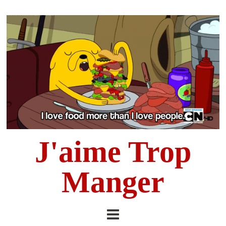
J'aime Trop
Manger