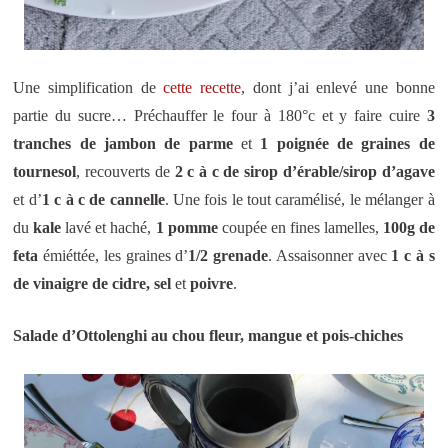
Une simplification de
cette recette
, dont j’ai enlevé une bonne
partie du sucre… Préchauffer le four à 180°c et y faire cuire
3
tranches de jambon de parme
et
1 poignée de graines de
tournesol
, recouverts de
2 c à c de sirop d’érable/sirop d’agave
et d’
1 c à c de cannelle
. Une fois le tout caramélisé, le mélanger à
du
kale
lavé et haché,
1 pomme
coupée en fines lamelles,
100g de
feta
émiéttée, les graines d’
1/2 grenade
. Assaisonner avec
1 c à s
de vinaigre de cidre, sel
et
poivre
.
Salade d’Ottolenghi au chou fleur, mangue et pois-chiches