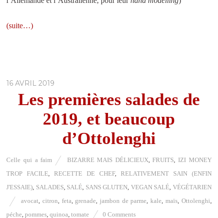
l’Allemande et l’Australienne, pour leur
hand modelling
)
(suite…)
16 AVRIL 2019
Les premières salades de
2019, et beaucoup
d’Ottolenghi
Celle qui a faim
BIZARRE MAIS DÉLICIEUX
,
FRUITS
,
IZI MONEY
TROP FACILE
,
RECETTE DE CHEF
,
RELATIVEMENT SAIN (ENFIN
J'ESSAIE)
,
SALADES
,
SALÉ
,
SANS GLUTEN
,
VEGAN SALÉ
,
VÉGÉTARIEN
avocat
,
citron
,
feta
,
grenade
,
jambon de parme
,
kale
,
maïs
,
Ottolenghi
,
péche
,
pommes
,
quinoa
,
tomate
0 Comments