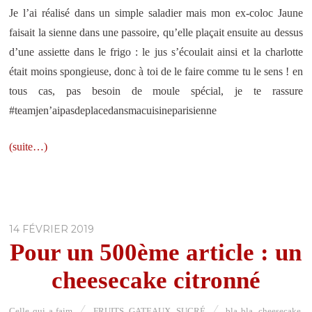
Je l’ai réalisé dans un simple saladier mais mon ex-coloc Jaune
faisait la sienne dans une passoire, qu’elle plaçait ensuite au dessus
d’une assiette dans le frigo : le jus s’écoulait ainsi et la charlotte
était moins spongieuse, donc à toi de le faire comme tu le sens ! en
tous cas, pas besoin de moule spécial, je te rassure
#teamjen’aipasdeplacedansmacuisineparisienne
(suite…)
14 FÉVRIER 2019
Pour un 500ème article : un
cheesecake citronné
Celle qui a faim
FRUITS
,
GATEAUX
,
SUCRÉ
bla bla
,
cheesecake
,