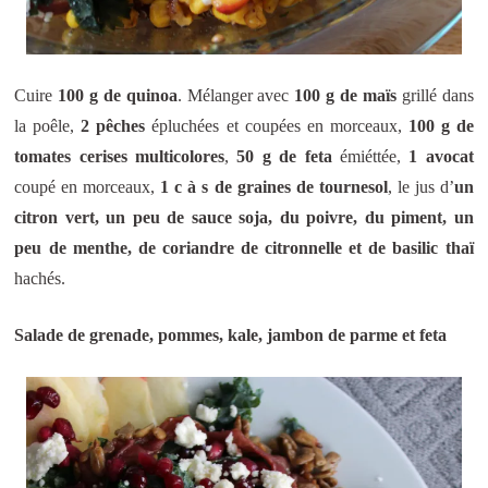
Cuire
100 g de quinoa
. Mélanger avec
100 g de maïs
grillé dans
la poêle,
2 pêches
épluchées et coupées en morceaux,
100 g de
tomates cerises multicolores
,
50 g de feta
émiéttée,
1 avocat
coupé en morceaux,
1 c à s de graines de tournesol
, le jus d’
un
citron vert, un peu de sauce soja, du poivre, du piment, un
peu de menthe, de coriandre de citronnelle et de basilic thaï
hachés.
Salade de grenade, pommes, kale, jambon de parme et feta