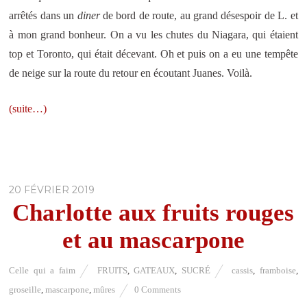
arrêtés dans un
diner
de bord de route, au grand désespoir de L. et
à mon grand bonheur. On a vu les chutes du Niagara, qui étaient
top et Toronto, qui était décevant. Oh et puis on a eu une tempête
de neige sur la route du retour en écoutant Juanes. Voilà.
(suite…)
20 FÉVRIER 2019
Charlotte aux fruits rouges
et au mascarpone
Celle qui a faim
FRUITS
,
GATEAUX
,
SUCRÉ
cassis
,
framboise
,
groseille
,
mascarpone
,
mûres
0 Comments