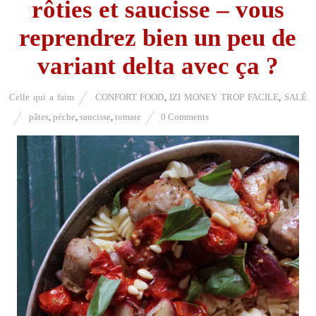
rôties et saucisse – vous
reprendrez bien un peu de
variant delta avec ça ?
Celle qui a faim
CONFORT FOOD
,
IZI MONEY TROP FACILE
,
SALÉ
pâtes
,
péche
,
saucisse
,
tomate
0 Comments