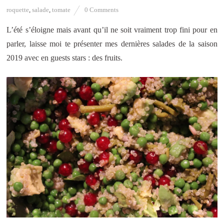
roquette
,
salade
,
tomate
0 Comments
L’été s’éloigne mais avant qu’il ne soit vraiment trop fini pour en
parler, laisse moi te présenter mes dernières salades de la saison
2019 avec en guests stars : des fruits.