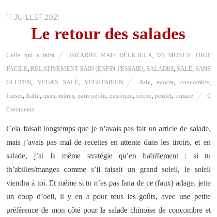
11 JUILLET 2021
Le retour des salades
Celle qui a faim
BIZARRE MAIS DÉLICIEUX
,
IZI MONEY TROP
FACILE
,
RELATIVEMENT SAIN (ENFIN J'ESSAIE)
,
SALADES
,
SALÉ
,
SANS
GLUTEN
,
VEGAN SALÉ
,
VÉGÉTARIEN
Asie
,
avocat
,
concombre
,
fraises
,
Italie
,
maïs
,
mûres
,
pain perdu
,
pastéque
,
péche
,
poulet
,
tomate
0
Comments
Cela faisait longtemps que je n’avais pas fait un article de salade,
mais j’avais pas mal de recettes en attente dans les tiroirs, et en
salade, j’ai la même stratégie qu’en habillement : si tu
th’abilles/manges comme s’il faisait un grand soleil, le soleil
viendra à toi. Et même si tu n’es pas fana de ce (faux) adage, jette
un coup d’oeil, il y en a pour tous les goûts, avec une petite
préférence de mon côté pour la salade chinoise de concombre et