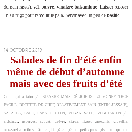
du pain rassis),
sel, poivre, vinaigre balsamique
. Laisser reposer
1h au frigo pour ramollir le pain. Servir avec un peu de
basilic
14 OCTOBRE 2019
Salades de fin d’été enfin
même de début d’automne
mais avec des fruits d’été
Celle qui a faim
BIZARRE MAIS DÉLICIEUX
,
IZI MONEY TROP
FACILE
,
RECETTE DE CHEF
,
RELATIVEMENT SAIN (ENFIN J'ESSAIE)
,
SALADES
,
SALÉ
,
SANS GLUTEN
,
VEGAN SALÉ
,
VÉGÉTARIEN
artichaut
,
asperges
,
avocat
,
chèvre
,
citron
,
figue
,
gnocchis
,
groseille
,
mozzarella
,
mûres
,
Ottolenghi
,
pâtes
,
péche
,
petits-pois
,
pistache
,
quinoa
,