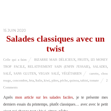
15 JUIN 2020
Salades classiques avec un
twist
Celle qui a faim
BIZARRE MAIS DÉLICIEUX
,
FRUITS
,
IZI MONEY
TROP FACILE
,
RELATIVEMENT SAIN (ENFIN J'ESSAIE)
,
SALADES
,
SALÉ
,
SANS GLUTEN
,
VEGAN SALÉ
,
VÉGÉTARIEN
carotte
,
chou
rouge
,
concombre
,
feta
,
Italie
,
kiwi
,
pâtes
,
péche
,
quinoa
,
tahini
,
tomate
2
Comments
Après
mon article sur les salades faciles
, je te présente mes
derniers essais du printemps, plutôt classiques… avec avec le petit