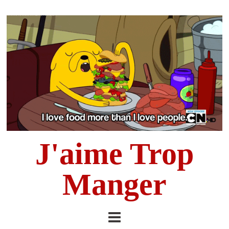
J'aime Trop
Manger