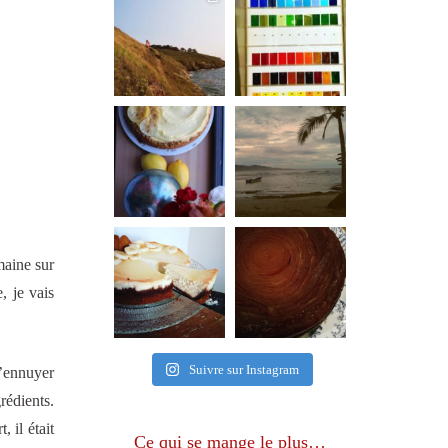
maine sur
, je vais
Suivre sur Instagram
’ennuyer
rédients.
 il était
Ce qui se mange le plus…