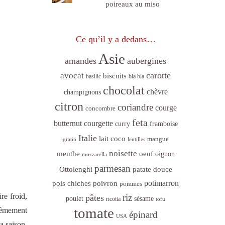
poireaux au miso
Ce qu’il y a dedans…
Asie
amandes
aubergines
carotte
avocat
biscuits
basilic
bla bla
chocolat
chèvre
champignons
citron
coriandre
courge
concombre
feta
butternut
courgette
curry
framboise
Italie
lait coco
mangue
gratin
lentilles
noisette
menthe
oeuf
oignon
mozzarella
parmesan
Ottolenghi
patate douce
poivron
potimarron
pois chiches
pommes
re froid,
riz
pâtes
sésame
poulet
ricotta
tofu
tomate
trêmement
épinard
USA
a saison.