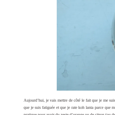
Aujourd’hui, je vais mettre de côté le fait que je me su
que je suis fatiguée et que je rate koh lanta parce que 
pratique pour avoir du zeste d’orange ou de citron (ou d