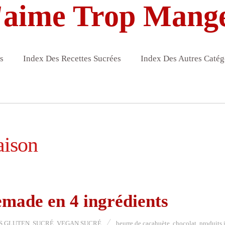
'aime Trop Mang
s
Index Des Recettes Sucrées
Index Des Autres Catég
aison
made en 4 ingrédients
S GLUTEN
,
SUCRÉ
,
VEGAN SUCRÉ
beurre de cacahuète
,
chocolat
,
produits 