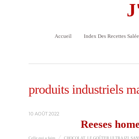
J
Accueil
Index Des Recettes Salée
produits industriels m
10 AOÛT 2022
Reeses home
Celle qui a faim
CHOCOLAT
,
LE GOÛTER ULTRA IZI
,
SAN