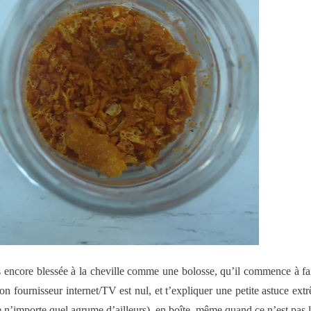
is encore blessée à la cheville comme une bolosse, qu’il commence à fai
mon fournisseur internet/TV est nul, et t’expliquer une petite astuce ex
e n’importe quel agrume d’ailleurs), en boîte, même quand ce n’est pas l