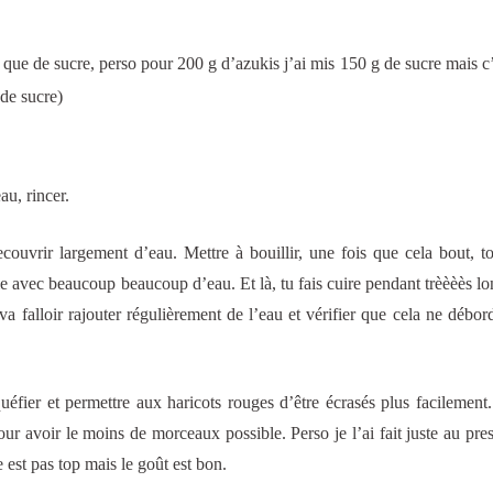
que de sucre, perso pour 200 g d’azukis j’ai mis 150 g de sucre mais c’é
de sucre)
au, rincer.
ouvrir largement d’eau. Mettre à bouillir, une fois que cela bout, to
le avec beaucoup beaucoup d’eau. Et là, tu fais cuire pendant trèèèès l
va falloir rajouter régulièrement de l’eau et vérifier que cela ne débord
iquéfier et permettre aux haricots rouges d’être écrasés plus facilement
our avoir le moins de morceaux possible. Perso je l’ai fait juste au pre
e est pas top mais le goût est bon.