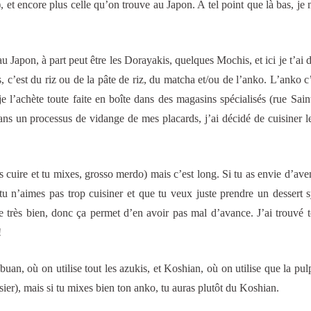
, et encore plus celle qu’on trouve au Japon. A tel point que là bas, je
Japon, à part peut être les Dorayakis, quelques Mochis, et ici je t’ai d
, c’est du riz ou de la pâte de riz, du matcha et/ou de l’anko. L’anko c’
je l’achète toute faite en boîte dans des magasins spécialisés (rue Sai
ans un processus de vidange de mes placards, j’ai décidé de cuisiner l
s cuire et tu mixes, grosso merdo) mais c’est long. Si tu as envie d’aven
si tu n’aimes pas trop cuisiner et que tu veux juste prendre un dessert
e très bien, donc ça permet d’en avoir pas mal d’avance. J’ai trouvé t
!
ubuan, où on utilise tout les azukis, et Koshian, où on utilise que la pul
ssier), mais si tu mixes bien ton anko, tu auras plutôt du Koshian.