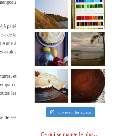
 mangeais
éjà parlé
est de la
nt Anne à
es azukis
tures, et
 sympa ce
outes les
Suivre sur Instagram
pe de ses
Ce qui se mange le plus…