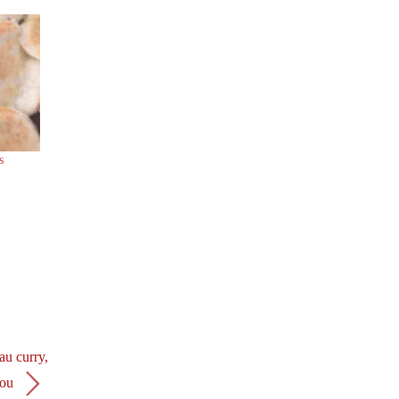
s
au curry,
ajou