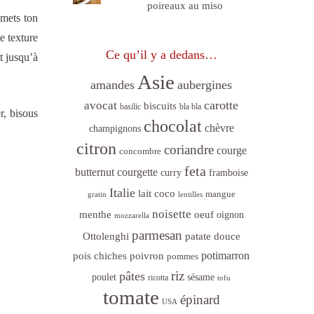
poireaux au miso
 mets ton
e texture
Ce qu’il y a dedans…
t jusqu’à
Asie
amandes
aubergines
carotte
avocat
biscuits
basilic
bla bla
r, bisous
chocolat
chèvre
champignons
citron
coriandre
courge
concombre
feta
butternut
courgette
curry
framboise
Italie
lait coco
mangue
gratin
lentilles
noisette
menthe
oeuf
oignon
mozzarella
parmesan
Ottolenghi
patate douce
poivron
potimarron
pois chiches
pommes
riz
pâtes
sésame
poulet
ricotta
tofu
tomate
épinard
USA