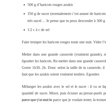
500 g d’haricots rouges azukis
350 g de sucre (normalement c’est autant de haricots 
très sucré… Je pense que tu peux descendre à 300 g 
1/2 c à c de sel
Faire tremper les haricots rouges toute une nuit. Vider l’e
Mettre dans une grande casserole (vraiment grande), rec
égoutter les haricots. Re-mettre dans une grande cassero
Genre 1h30, 2h. Donc selon la taille de ta casserole, il 
faut que les azukis soient vraiment tendres. Egoutter.
Mélanger les azukis avec le sel et le sucre : il va se l
quantité de sucre. Mixer, puis écraser au presse-purée p
parce que j’ai mal lu
parce que je voulais tester, la textur