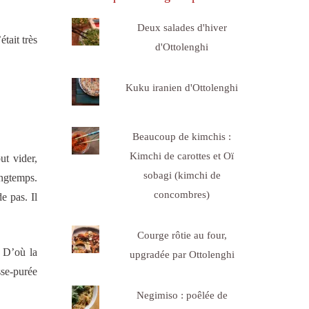
Deux salades d'hiver
tait très
d'Ottolenghi
Kuku iranien d'Ottolenghi
Beaucoup de kimchis :
Kimchi de carottes et Oï
ut vider,
sobagi (kimchi de
ongtemps.
concombres)
e pas. Il
Courge rôtie au four,
. D’où la
upgradée par Ottolenghi
sse-purée
Negimiso : poêlée de