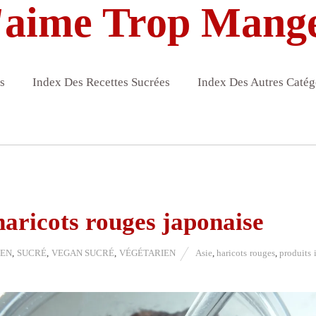
'aime Trop Mang
s
Index Des Recettes Sucrées
Index Des Autres Catég
haricots rouges japonaise
TEN
,
SUCRÉ
,
VEGAN SUCRÉ
,
VÉGÉTARIEN
Asie
,
haricots rouges
,
produits 