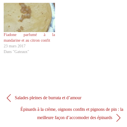
t
e
t
b
e
o
r
o
(
k
o
(
u
o
v
u
r
v
Fiadone parfumé à la
e
r
d
e
mandarine et au citron confit
a
d
23 mars 2017
n
a
s
n
Dans "Gateaux"
u
s
n
u
e
n
n
e
o
n
u
o
v
u
e
v
l
e
l
l
e
l
f
e
Salades pleines de burrata et d’amour
e
f
n
e
ê
n
Épinards à la crème, oignons confits et pignons de pin : la
t
ê
r
t
e
r
meilleure façon d’accomoder des épinards
)
e
)