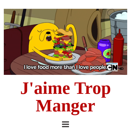
J'aime Trop
Manger