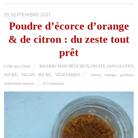
29 SEPTEMBRE 2021
Poudre d’écorce d’orange
& de citron : du zeste tout
prêt
Celle qui a faim
BIZARRE MAIS DÉLICIEUX
,
FRUITS
,
SANS GLUTEN
,
SUCRÉ
,
VEGAN SUCRÉ
,
VÉGÉTARIEN
citron
,
orange
,
produits
industriels maison
0 Comments