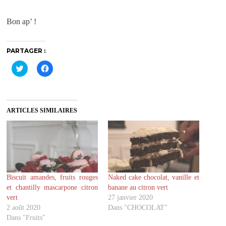
Bon ap’ !
PARTAGER :
C
C
l
l
i
i
q
q
u
u
e
e
z
z
ARTICLES SIMILAIRES
p
p
o
o
u
u
r
r
p
p
a
a
r
r
t
t
a
a
g
g
Biscuit amandes, fruits rouges
Naked cake chocolat, vanille et
e
e
r
r
et chantilly mascarpone citron
banane au citron vert
s
s
u
u
vert
27 janvier 2020
r
r
2 août 2020
Dans "CHOCOLAT"
T
F
w
a
Dans "Fruits"
i
c