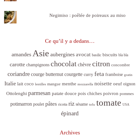
Negimiso : poêlée de poireaux au miso
Ce qu’il y a dedans…
Asie
amandes
aubergines
avocat
biscuits
basilic
bla bla
citron
chocolat
carotte
chèvre
champignons
concombre
feta
coriandre
courge butternut
courgette
curry
framboise
gratin
Italie
noisette
lait coco
menthe
oeuf
mangue
oignon
lentilles
mozzarella
parmesan
poivron
Ottolenghi
patate douce
pois chiches
pommes
tomate
riz
pâtes
potimarron
sésame
poulet
ricotta
tofu
USA
épinard
Archives