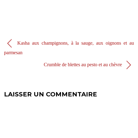
n
a
s
n
u
s
n
u
e
n
n
e
o
n
u
o
v
u
e
v
l
e
Kasha aux champignons, à la sauge, aux oignons et au
l
l
e
l
f
e
parmesan
e
f
n
e
ê
n
Crumble de blettes au pesto et au chèvre
t
ê
r
t
e
r
)
e
)
LAISSER UN COMMENTAIRE