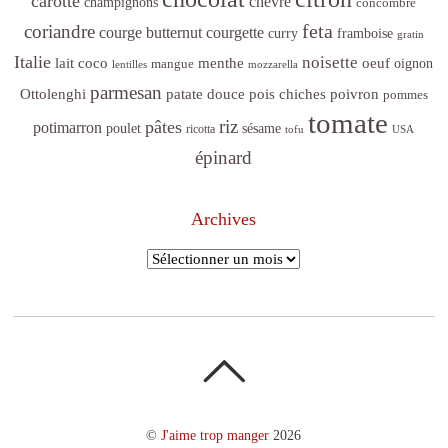
carotte
chèvre
champignons
concombre
feta
coriandre
courge butternut
courgette
curry
framboise
gratin
Italie
noisette
lait coco
menthe
oeuf
mangue
oignon
lentilles
mozzarella
parmesan
poivron
Ottolenghi
patate douce
pois chiches
pommes
tomate
riz
pâtes
potimarron
sésame
poulet
ricotta
tofu
USA
épinard
Archives
Archives
©
J'aime trop manger
2026