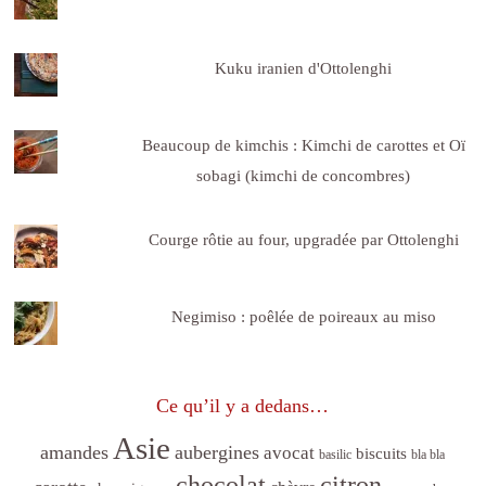
Kuku iranien d'Ottolenghi
Beaucoup de kimchis : Kimchi de carottes et Oï
sobagi (kimchi de concombres)
Courge rôtie au four, upgradée par Ottolenghi
Negimiso : poêlée de poireaux au miso
Ce qu’il y a dedans…
Asie
amandes
aubergines
avocat
biscuits
basilic
bla bla
citron
chocolat