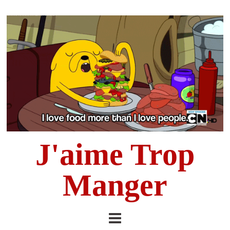
J'aime Trop
Manger