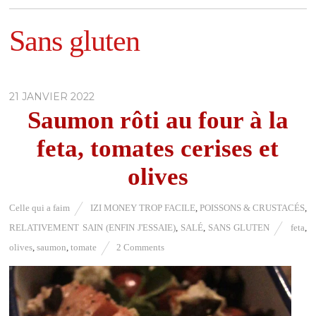
Sans gluten
21 JANVIER 2022
Saumon rôti au four à la
feta, tomates cerises et
olives
Celle qui a faim
IZI MONEY TROP FACILE
,
POISSONS & CRUSTACÉS
,
RELATIVEMENT SAIN (ENFIN J'ESSAIE)
,
SALÉ
,
SANS GLUTEN
feta
,
olives
,
saumon
,
tomate
2 Comments