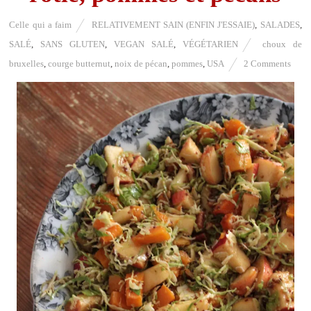
Celle qui a faim
RELATIVEMENT SAIN (ENFIN J'ESSAIE)
,
SALADES
,
SALÉ
,
SANS GLUTEN
,
VEGAN SALÉ
,
VÉGÉTARIEN
choux de
bruxelles
,
courge butternut
,
noix de pécan
,
pommes
,
USA
2 Comments