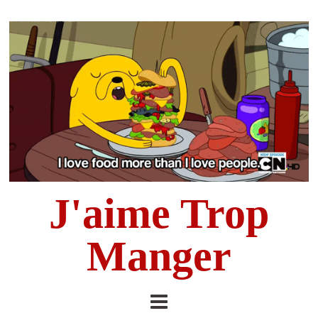
J'aime Trop
Manger