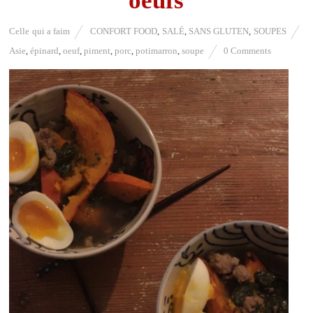
oeufs
Celle qui a faim
CONFORT FOOD
,
SALÉ
,
SANS GLUTEN
,
SOUPES
Asie
,
épinard
,
oeuf
,
piment
,
porc
,
potimarron
,
soupe
0 Comments