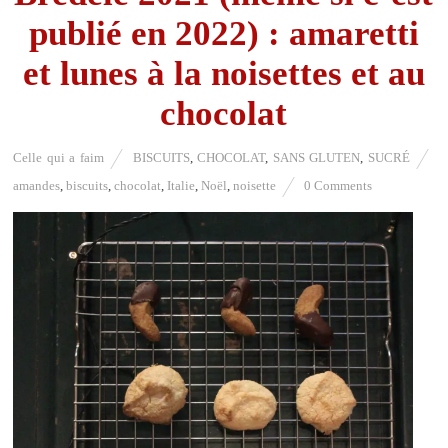
publié en 2022) : amaretti
et lunes à la noisettes et au
chocolat
Celle qui a faim
BISCUITS
,
CHOCOLAT
,
SANS GLUTEN
,
SUCRÉ
amandes
,
biscuits
,
chocolat
,
Italie
,
Noël
,
noisette
0 Comments