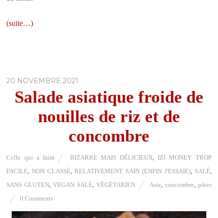
(suite…)
20 NOVEMBRE 2021
Salade asiatique froide de
nouilles de riz et de
concombre
Celle qui a faim
BIZARRE MAIS DÉLICIEUX
,
IZI MONEY TROP
FACILE
,
NON CLASSÉ
,
RELATIVEMENT SAIN (ENFIN J'ESSAIE)
,
SALÉ
,
SANS GLUTEN
,
VEGAN SALÉ
,
VÉGÉTARIEN
Asie
,
concombre
,
pâtes
0 Comments