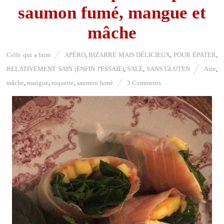
saumon fumé, mangue et
mâche
Celle qui a faim
APÉRO
,
BIZARRE MAIS DÉLICIEUX
,
POUR ÉPATER
,
RELATIVEMENT SAIN (ENFIN J'ESSAIE)
,
SALÉ
,
SANS GLUTEN
Asie
,
mâche
,
mangue
,
roquette
,
saumon fumé
3 Comments