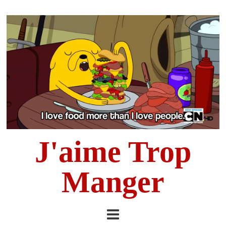
J'aime Trop
Manger