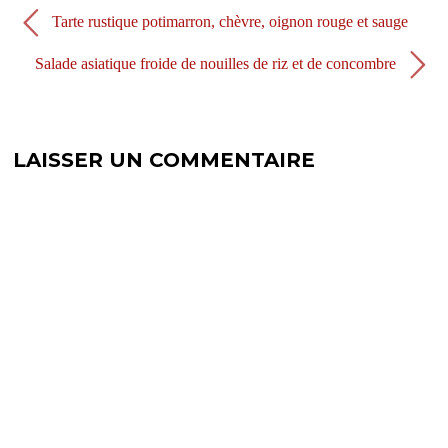
l
l
e
l
Tarte rustique potimarron, chèvre, oignon rouge et sauge
f
e
e
f
n
e
Salade asiatique froide de nouilles de riz et de concombre
ê
n
t
ê
r
t
e
r
)
e
)
LAISSER UN COMMENTAIRE