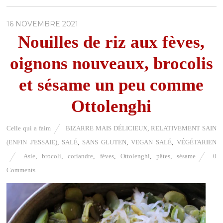
16 NOVEMBRE 2021
Nouilles de riz aux fèves,
oignons nouveaux, brocolis
et sésame un peu comme
Ottolenghi
Celle qui a faim
BIZARRE MAIS DÉLICIEUX
,
RELATIVEMENT SAIN
(ENFIN J'ESSAIE)
,
SALÉ
,
SANS GLUTEN
,
VEGAN SALÉ
,
VÉGÉTARIEN
Asie
,
brocoli
,
coriandre
,
fèves
,
Ottolenghi
,
pâtes
,
sésame
0
Comments