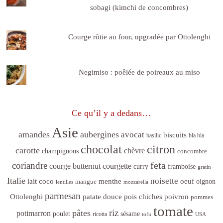
sobagi (kimchi de concombres)
Courge rôtie au four, upgradée par Ottolenghi
Negimiso : poêlée de poireaux au miso
Ce qu’il y a dedans…
Asie
amandes
aubergines
avocat
biscuits
basilic
bla bla
citron
chocolat
carotte
chèvre
champignons
concombre
feta
coriandre
courge butternut
courgette
curry
framboise
gratin
Italie
noisette
lait coco
menthe
oeuf
mangue
oignon
lentilles
mozzarella
parmesan
poivron
Ottolenghi
patate douce
pois chiches
pommes
tomate
riz
pâtes
potimarron
sésame
poulet
ricotta
tofu
USA