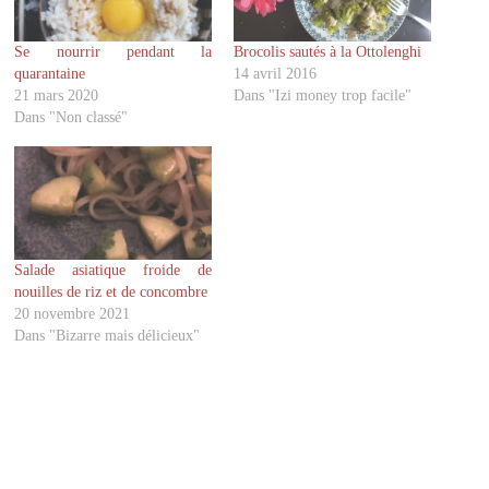
t
t
a
a
g
g
Se nourrir pendant la
Brocolis sautés à la Ottolenghi
e
e
r
r
quarantaine
14 avril 2016
s
s
u
u
21 mars 2020
Dans "Izi money trop facile"
r
r
Dans "Non classé"
T
F
w
a
i
c
t
e
t
b
e
o
r
o
(
k
o
(
u
o
v
u
Salade asiatique froide de
r
v
nouilles de riz et de concombre
e
r
d
e
20 novembre 2021
a
d
Dans "Bizarre mais délicieux"
n
a
s
n
u
s
n
u
e
n
n
e
o
n
u
o
v
u
e
v
l
e