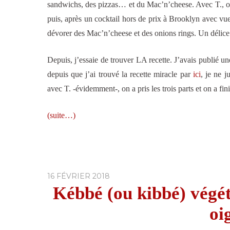
sandwichs, des pizzas… et du Mac’n’cheese. Avec T., on
puis, après un cocktail hors de prix à Brooklyn avec vue
dévorer des Mac’n’cheese et des onions rings. Un délice
Depuis, j’essaie de trouver LA recette. J’avais publié un
depuis que j’ai trouvé la recette miracle par
ici
, je ne j
avec T. -évidemment-, on a pris les trois parts et on a fin
(suite…)
16 FÉVRIER 2018
Kébbé (ou kibbé) végét
oi