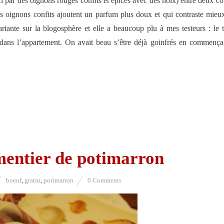
ci par des oignons rouges confits et épicés avec des noix) entre deux c
es oignons confits ajoutent un parfum plus doux et qui contraste mieu
ariante sur la blogosphère et elle a beaucoup plu à mes testeurs : le
t dans l’appartement. On avait beau s’être déjà goinfrés en commença
entier de potimarron
boeuf
,
gratin
,
potimarron
0 Comments