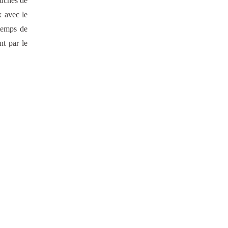
ouches de
x avec le
 temps de
nt par le