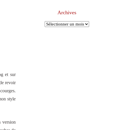
Archives
Archives
og et sur
de revoir
 courges.
mon style
a version