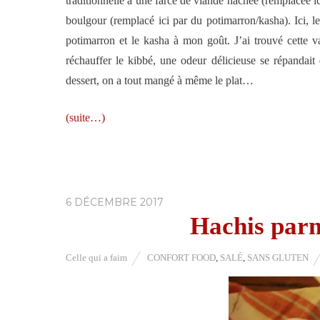
traditionnelle a une farce de viande hachée (remplacée i
boulgour (remplacé ici par du potimarron/kasha). Ici, l
potimarron et le kasha à mon goût. J’ai trouvé cette v
réchauffer le kibbé, une odeur délicieuse se répandai
dessert, on a tout mangé à même le plat…
(suite…)
6 DÉCEMBRE 2017
Hachis parm
Celle qui a faim
CONFORT FOOD
,
SALÉ
,
SANS GLUTEN