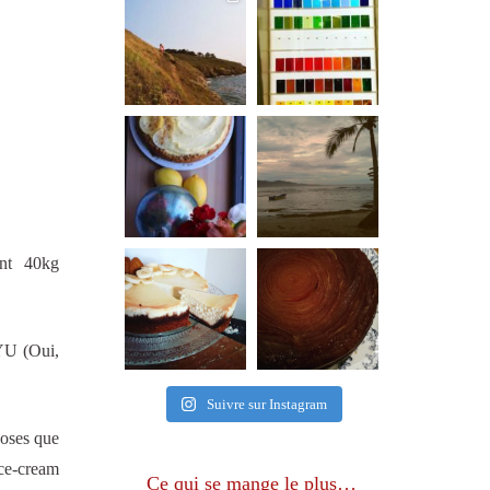
ent 40kg
NYU (Oui,
Suivre sur Instagram
hoses que
ice-cream
Ce qui se mange le plus…