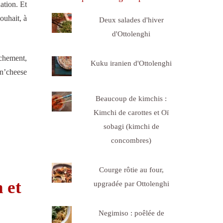
ation. Et
ouhait, à
Deux salades d'hiver
d'Ottolenghi
nchement,
Kuku iranien d'Ottolenghi
’n’cheese
Beaucoup de kimchis :
Kimchi de carottes et Oï
sobagi (kimchi de
concombres)
Courge rôtie au four,
 et
upgradée par Ottolenghi
Negimiso : poêlée de