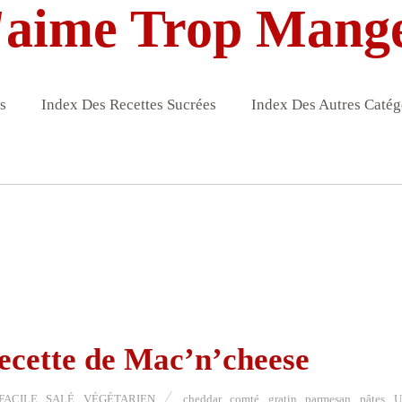
'aime Trop Mang
s
Index Des Recettes Sucrées
Index Des Autres Catég
recette de Mac’n’cheese
FACILE
,
SALÉ
,
VÉGÉTARIEN
cheddar
,
comté
,
gratin
,
parmesan
,
pâtes
,
U