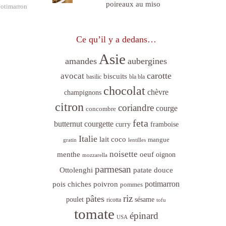
poireaux au miso
potimarron
Ce qu’il y a dedans…
Asie
amandes
aubergines
carotte
avocat
biscuits
basilic
bla bla
chocolat
chèvre
champignons
citron
coriandre
courge
concombre
feta
butternut
courgette
curry
framboise
Italie
lait coco
mangue
gratin
lentilles
noisette
menthe
oeuf
oignon
mozzarella
parmesan
Ottolenghi
patate douce
poivron
potimarron
pois chiches
pommes
riz
pâtes
sésame
poulet
ricotta
tofu
tomate
épinard
USA