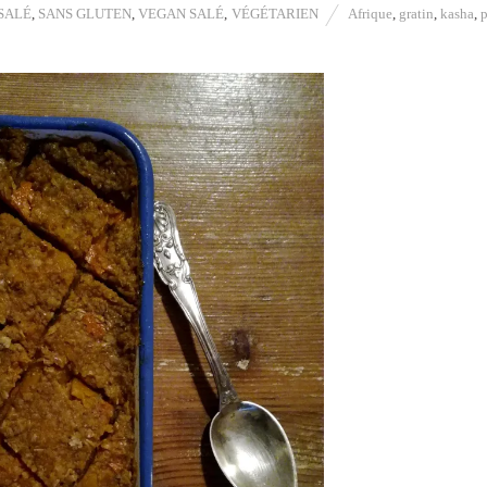
SALÉ
,
SANS GLUTEN
,
VEGAN SALÉ
,
VÉGÉTARIEN
Afrique
,
gratin
,
kasha
,