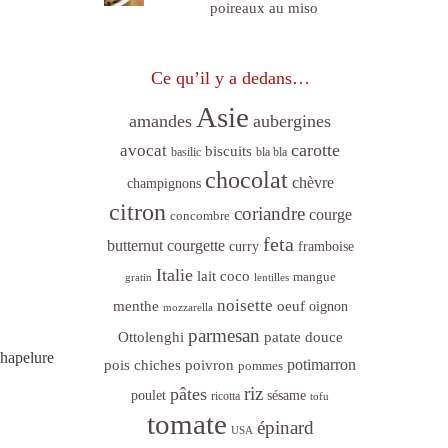
poireaux au miso
Ce qu’il y a dedans…
Asie
amandes
aubergines
carotte
avocat
biscuits
basilic
bla bla
chocolat
chèvre
champignons
citron
coriandre
courge
concombre
feta
butternut
courgette
curry
framboise
Italie
lait coco
mangue
gratin
lentilles
noisette
menthe
oeuf
oignon
mozzarella
parmesan
Ottolenghi
patate douce
chapelure
poivron
potimarron
pois chiches
pommes
riz
pâtes
sésame
poulet
ricotta
tofu
tomate
épinard
USA