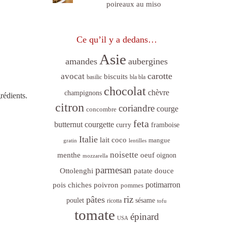
poireaux au miso
Ce qu’il y a dedans…
Asie
amandes
aubergines
carotte
avocat
biscuits
basilic
bla bla
chocolat
chèvre
champignons
rédients.
citron
coriandre
courge
concombre
feta
butternut
courgette
curry
framboise
Italie
lait coco
mangue
gratin
lentilles
noisette
menthe
oeuf
oignon
mozzarella
parmesan
Ottolenghi
patate douce
poivron
potimarron
pois chiches
pommes
riz
pâtes
sésame
poulet
ricotta
tofu
tomate
épinard
USA