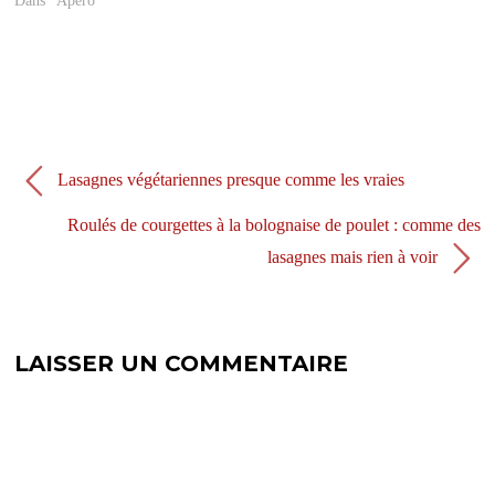
Dans "Apéro"
n
u
e
n
n
e
o
n
u
o
v
u
e
v
l
e
l
l
e
l
f
e
e
f
n
e
Lasagnes végétariennes presque comme les vraies
ê
n
t
ê
r
t
Roulés de courgettes à la bolognaise de poulet : comme des
e
r
)
e
lasagnes mais rien à voir
)
LAISSER UN COMMENTAIRE