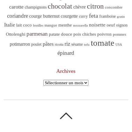
citron
chocolat
carotte
chèvre
champignons
concombre
feta
coriandre
courge butternut
courgette
curry
framboise
gratin
Italie
noisette
lait coco
menthe
oeuf
mangue
oignon
lentilles
mozzarella
parmesan
poivron
Ottolenghi
patate douce
pois chiches
pommes
tomate
riz
pâtes
potimarron
sésame
poulet
ricotta
tofu
USA
épinard
Archives
Archives