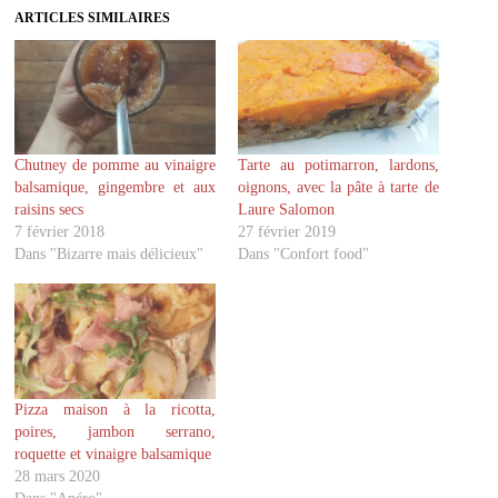
z
z
ARTICLES SIMILAIRES
p
p
o
o
u
u
r
r
p
p
a
a
r
r
t
t
a
a
g
g
Chutney de pomme au vinaigre
Tarte au potimarron, lardons,
e
e
r
r
balsamique, gingembre et aux
oignons, avec la pâte à tarte de
s
s
u
u
raisins secs
Laure Salomon
r
r
7 février 2018
27 février 2019
T
F
w
a
Dans "Bizarre mais délicieux"
Dans "Confort food"
i
c
t
e
t
b
e
o
r
o
(
k
o
(
u
o
v
u
r
v
Pizza maison à la ricotta,
e
r
d
e
poires, jambon serrano,
a
d
roquette et vinaigre balsamique
n
a
s
n
28 mars 2020
u
s