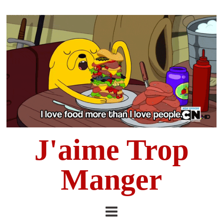
J'aime Trop
Manger