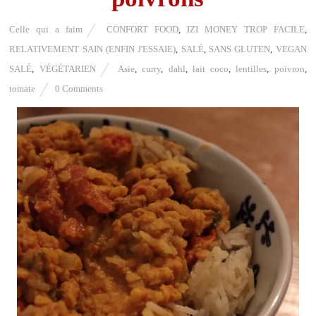
Celle qui a faim
CONFORT FOOD
,
IZI MONEY TROP FACILE
,
RELATIVEMENT SAIN (ENFIN J'ESSAIE)
,
SALÉ
,
SANS GLUTEN
,
VEGAN
SALÉ
,
VÉGÉTARIEN
Asie
,
curry
,
dahl
,
lait coco
,
lentilles
,
poivron
,
tomate
0 Comments