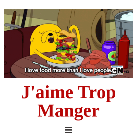
J'aime Trop
Manger