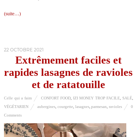
(suite…)
22 OCTOBRE 2021
Extrêmement faciles et
rapides lasagnes de ravioles
et de ratatouille
Celle qui a faim
CONFORT FOOD
,
IZI MONEY TROP FACILE
,
SALÉ
,
VÉGÉTARIEN
aubergines
,
courgette
,
lasagnes
,
parmesan
,
ravioles
0
Comments