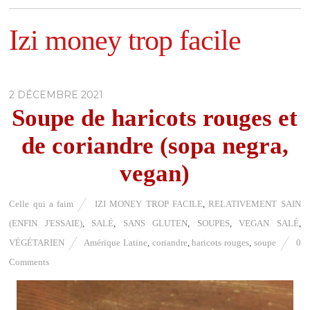
Izi money trop facile
2 DÉCEMBRE 2021
Soupe de haricots rouges et
de coriandre (sopa negra,
vegan)
Celle qui a faim
IZI MONEY TROP FACILE
,
RELATIVEMENT SAIN
(ENFIN J'ESSAIE)
,
SALÉ
,
SANS GLUTEN
,
SOUPES
,
VEGAN SALÉ
,
VÉGÉTARIEN
Amérique Latine
,
coriandre
,
haricots rouges
,
soupe
0
Comments