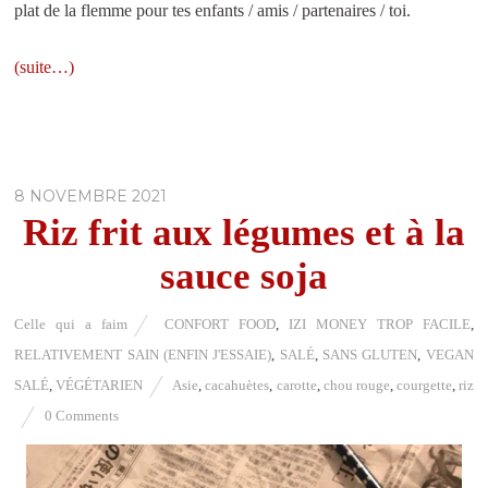
plat de la flemme pour tes enfants / amis / partenaires / toi.
(suite…)
8 NOVEMBRE 2021
Riz frit aux légumes et à la
sauce soja
Celle qui a faim
CONFORT FOOD
,
IZI MONEY TROP FACILE
,
RELATIVEMENT SAIN (ENFIN J'ESSAIE)
,
SALÉ
,
SANS GLUTEN
,
VEGAN
SALÉ
,
VÉGÉTARIEN
Asie
,
cacahuètes
,
carotte
,
chou rouge
,
courgette
,
riz
0 Comments