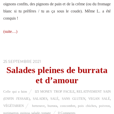
oignons confits, des pignons de pain et de la crème (ou du fromage
blanc si tu préfères / tu as ça sous le coude). Même L. a été
conquis !
(suite…)
25 SEPTEMBRE 2021
Salades pleines de burrata
et d’amour
Celle qui a faim
IZI MONEY TROP FACILE
,
RELATIVEMENT SAIN
(ENFIN J'ESSAIE)
,
SALADES
,
SALÉ
,
SANS GLUTEN
,
VEGAN SALÉ
,
VÉGÉTARIEN
betterave
,
burrata
,
concombre
,
pois chiches
,
poivron
,
potimarron
,
quinoa
,
salade
,
tomate
0 Comments