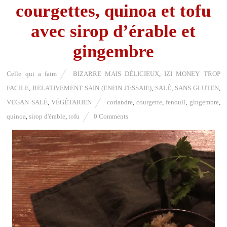
courgettes, quinoa et tofu
avec sirop d’érable et
gingembre
Celle qui a faim
BIZARRE MAIS DÉLICIEUX
,
IZI MONEY TROP
FACILE
,
RELATIVEMENT SAIN (ENFIN J'ESSAIE)
,
SALÉ
,
SANS GLUTEN
,
VEGAN SALÉ
,
VÉGÉTARIEN
coriandre
,
courgette
,
fenouil
,
gingembre
,
quinoa
,
sirop d'érable
,
tofu
0 Comments