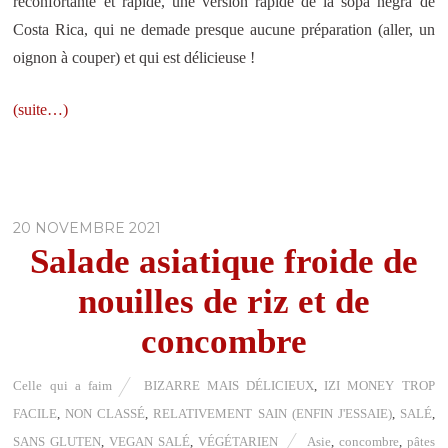
réconfortante et rapide, une version rapide de la sopa negra de
Costa Rica, qui ne demade presque aucune préparation (aller, un
oignon à couper) et qui est délicieuse !
(suite…)
20 NOVEMBRE 2021
Salade asiatique froide de
nouilles de riz et de
concombre
Celle qui a faim
BIZARRE MAIS DÉLICIEUX
,
IZI MONEY TROP
FACILE
,
NON CLASSÉ
,
RELATIVEMENT SAIN (ENFIN J'ESSAIE)
,
SALÉ
,
SANS GLUTEN
,
VEGAN SALÉ
,
VÉGÉTARIEN
Asie
,
concombre
,
pâtes