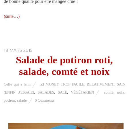
de bonne qualité pour être mangée crue !
(suite…)
18 MARS 2015
Salade de potiron roti,
salade, comté et noix
Celle qui a faim
IZI MONEY TROP FACILE
,
RELATIVEMENT SAIN
(ENFIN J'ESSAIE)
,
SALADES
,
SALÉ
,
VÉGÉTARIEN
comté
,
noix
,
potiron
,
salade
0 Comments