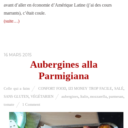
avant d’aller en économie d’Amérique Latine (j’ai des cours
marrants), c’était coule.
(suite…)
16 MARS 2015
Aubergines alla
Parmigiana
Celle qui a faim
CONFORT FOOD
,
IZI MONEY TROP FACILE
,
SALÉ
,
SANS GLUTEN
,
VÉGÉTARIEN
aubergines
,
Italie
,
mozzarella
,
parmesan
,
tomate
1 Comment