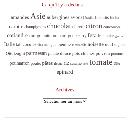
Ce qu’il y a dedans…
Asie
amandes
aubergines
avocat
biscuits
basilic
bla bla
citron
chocolat
carotte
chèvre
champignons
concombre
feta
coriandre
courge butternut
courgette
curry
framboise
gratin
Italie
noisette
lait coco
menthe
oeuf
mangue
oignon
lentilles
mozzarella
parmesan
poivron
Ottolenghi
patate douce
pois chiches
pommes
tomate
riz
pâtes
potimarron
sésame
poulet
ricotta
tofu
USA
épinard
Archives
Archives