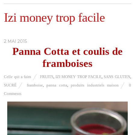
Izi money trop facile
2 MAI 2015
Panna Cotta et coulis de
framboises
Celle qui a faim
FRUITS
,
IZI MONEY TROP FACILE
,
SANS GLUTEN
,
SUCRÉ
framboise
,
panna cotta
,
produits industriels maison
0
Comments