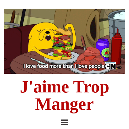
J'aime Trop
Manger