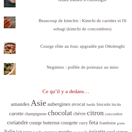
Beaucoup de kimchis : Kimchi de carottes et Oï
sobagi (kimchi de concombres)
Courge rôtie au four, upgradée par Ottolenghi
Negimiso : poêlée de poireaux au miso
Ce qu’il y a dedans…
Asie
amandes
aubergines
avocat
biscuits
basilic
bla bla
citron
chocolat
carotte
chèvre
champignons
concombre
feta
coriandre
courge butternut
courgette
curry
framboise
gratin
Italie
noisette
lait coco
menthe
oeuf
mangue
oignon