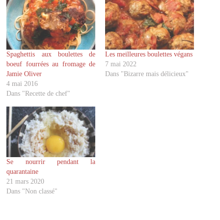
u
u
r
r
p
p
a
a
r
r
t
t
a
a
g
g
Spaghettis aux boulettes de
Les meilleures boulettes végans
e
e
r
r
boeuf fourrées au fromage de
7 mai 2022
s
s
u
u
Jamie Oliver
Dans "Bizarre mais délicieux"
r
r
4 mai 2016
T
F
w
a
Dans "Recette de chef"
i
c
t
e
t
b
e
o
r
o
(
k
o
(
u
o
v
u
r
v
Se nourrir pendant la
e
r
d
e
quarantaine
a
d
21 mars 2020
n
a
s
n
Dans "Non classé"
u
s
n
u
e
n
n
e