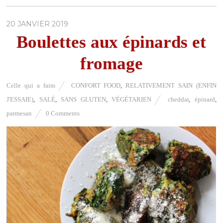
20 JANVIER 2019
Boulettes aux épinards et
fromage
Celle qui a faim
CONFORT FOOD
,
RELATIVEMENT SAIN (ENFIN
J'ESSAIE)
,
SALÉ
,
SANS GLUTEN
,
VÉGÉTARIEN
cheddar
,
épinard
,
parmesan
0 Comments