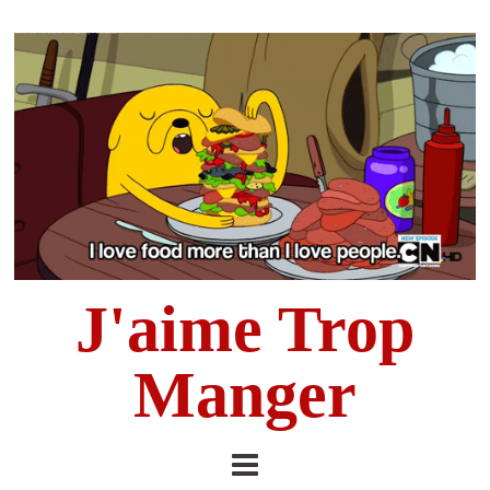
J'aime Trop
Manger