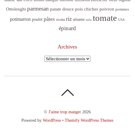
lentilles
mozzarella
parmesan
poivron
Ottolenghi
patate douce
pois chiches
pommes
tomate
riz
pâtes
potimarron
sésame
poulet
ricotta
tofu
USA
épinard
Archives
Archives
©
J'aime trop manger
2026
Powered by
WordPress
•
Themify WordPress Themes