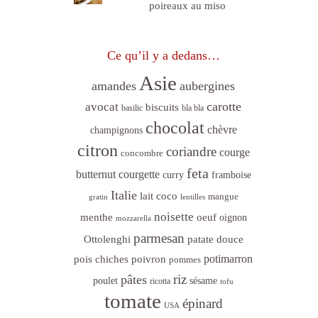
poireaux au miso
Ce qu’il y a dedans…
Asie
amandes
aubergines
carotte
avocat
biscuits
basilic
bla bla
chocolat
chèvre
champignons
citron
coriandre
courge
concombre
feta
butternut
courgette
curry
framboise
Italie
lait coco
mangue
gratin
lentilles
noisette
menthe
oeuf
oignon
mozzarella
parmesan
Ottolenghi
patate douce
poivron
potimarron
pois chiches
pommes
riz
pâtes
sésame
poulet
ricotta
tofu
tomate
épinard
USA