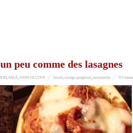
 un peu comme des lasagnes
OOD
,
SALÉ
,
SANS GLUTEN
boeuf
,
courge spaghetti
,
mozzarella
0 Comme