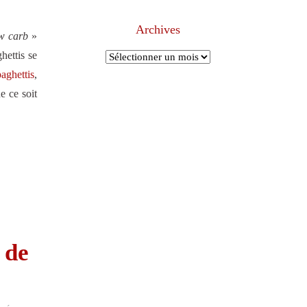
Archives
w carb
»
hettis se
Archives
paghettis
,
e ce soit
 de