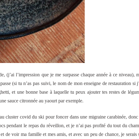
e, (j’ai l’impression que je me surpasse chaque année à ce niveau), m
sse (si tu n’as pas suivi, le nom de mon enseigne de restauration si j
ghetti, et une bonne base à laquelle tu peux ajouter tes restes de légu
c une sauce citronnée au yaourt par exemple.
 au cluster covid du ski pour foncer dans une migraine carabinée, don
ocs pendant le repas du réveillon, et je n’ai pas profité du tout du cha
le et de voir ma famille et mes amis, et avec un peu de chance, je serais 