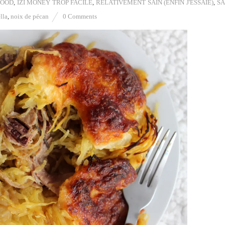
FOOD
,
IZI MONEY TROP FACILE
,
RELATIVEMENT SAIN (ENFIN J'ESSAIE)
,
SA
lla
,
noix de pécan
0 Comments