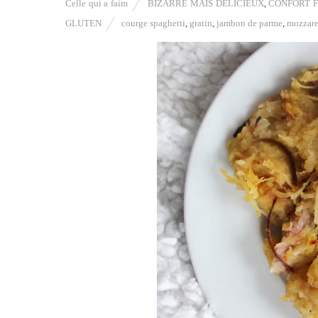
Celle qui a faim
BIZARRE MAIS DÉLICIEUX
,
CONFORT 
GLUTEN
courge spaghetti
,
gratin
,
jambon de parme
,
mozzare