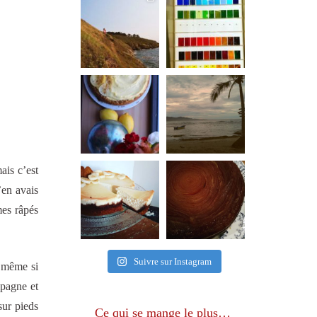
ais c’est
’en avais
mes râpés
Suivre sur Instagram
c même si
mpagne et
sur pieds
Ce qui se mange le plus…