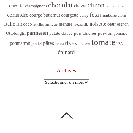
citron
chocolat
carotte
chèvre
champignons
concombre
feta
coriandre
courge butternut
courgette
curry
framboise
gratin
Italie
noisette
lait coco
menthe
oeuf
mangue
oignon
lentilles
mozzarella
parmesan
poivron
Ottolenghi
patate douce
pois chiches
pommes
tomate
riz
pâtes
potimarron
sésame
poulet
ricotta
tofu
USA
épinard
Archives
Archives