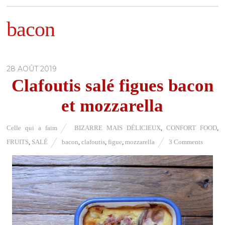
bacon
28 AOÛT 2019
Clafoutis salé figues bacon
et mozzarella
Celle qui a faim
BIZARRE MAIS DÉLICIEUX
,
CONFORT FOOD
,
FRUITS
,
SALÉ
bacon
,
clafoutis
,
figue
,
mozzarella
3 Comments