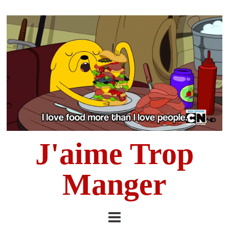
J'aime Trop
Manger