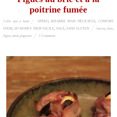
poitrine fumée
Celle qui a faim
APÉRO
,
BIZARRE MAIS DÉLICIEUX
,
CONFORT
FOOD
,
IZI MONEY TROP FACILE
,
SALÉ
,
SANS GLUTEN
bacon
,
brie
,
figue
,
miel
,
pignons
1 Comment