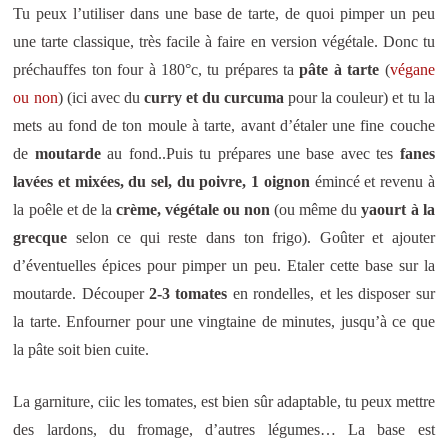
Tu peux l’utiliser dans une base de tarte, de quoi pimper un peu
une tarte classique, très facile à faire en version végétale. Donc tu
préchauffes ton four à 180°c, tu prépares ta
pâte à tarte
(
végane
ou non
) (ici avec du
curry et du curcuma
pour la couleur) et tu la
mets au fond de ton moule à tarte, avant d’étaler une fine couche
de
moutarde
au fond..Puis tu prépares une base avec tes
fanes
lavées et mixées, du sel, du poivre, 1 oignon
émincé et revenu à
la poêle et de la
crème, végétale ou non
(ou même du
yaourt à la
grecque
selon ce qui reste dans ton frigo). Goûter et ajouter
d’éventuelles épices pour pimper un peu. Etaler cette base sur la
moutarde. Découper
2-3 tomates
en rondelles, et les disposer sur
la tarte. Enfourner pour une vingtaine de minutes, jusqu’à ce que
la pâte soit bien cuite.
La garniture, ciic les tomates, est bien sûr adaptable, tu peux mettre
des lardons, du fromage, d’autres légumes… La base est