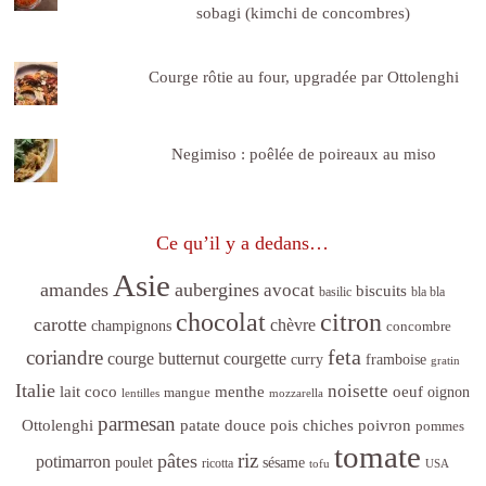
sobagi (kimchi de concombres)
Courge rôtie au four, upgradée par Ottolenghi
Negimiso : poêlée de poireaux au miso
Ce qu’il y a dedans…
Asie
amandes
aubergines
avocat
biscuits
basilic
bla bla
citron
chocolat
carotte
chèvre
champignons
concombre
feta
coriandre
courge butternut
courgette
curry
framboise
gratin
Italie
noisette
lait coco
menthe
oeuf
mangue
oignon
lentilles
mozzarella
parmesan
poivron
Ottolenghi
patate douce
pois chiches
pommes
tomate
riz
pâtes
potimarron
sésame
poulet
ricotta
tofu
USA