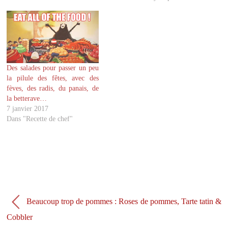
T
F
w
a
i
c
t
e
t
b
e
o
r
o
(
k
o
(
u
o
v
u
Des salades pour passer un peu
r
v
la pilule des fêtes, avec des
e
r
d
e
fèves, des radis, du panais, de
a
d
la betterave…
n
a
s
n
7 janvier 2017
u
s
Dans "Recette de chef"
n
u
e
n
n
e
o
n
u
o
v
u
e
v
l
e
l
l
e
l
f
e
e
f
n
e
Beaucoup trop de pommes : Roses de pommes, Tarte tatin &
ê
n
t
ê
Cobbler
r
t
e
r