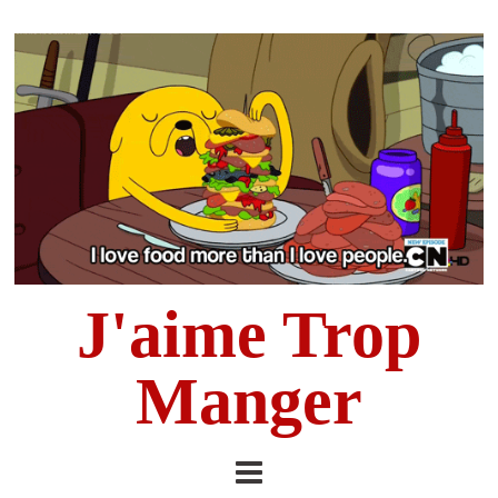
J'aime Trop
Manger