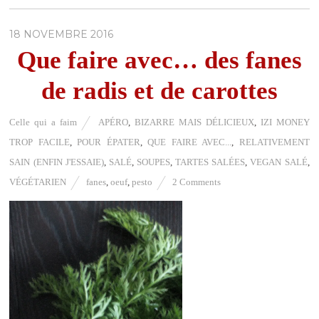
18 NOVEMBRE 2016
Que faire avec… des fanes
de radis et de carottes
Celle qui a faim
APÉRO
,
BIZARRE MAIS DÉLICIEUX
,
IZI MONEY
TROP FACILE
,
POUR ÉPATER
,
QUE FAIRE AVEC...
,
RELATIVEMENT
SAIN (ENFIN J'ESSAIE)
,
SALÉ
,
SOUPES
,
TARTES SALÉES
,
VEGAN SALÉ
,
VÉGÉTARIEN
fanes
,
oeuf
,
pesto
2 Comments