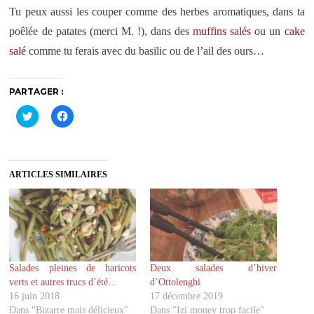
Tu peux aussi les couper comme des herbes aromatiques, dans ta
poêlée de patates (merci M. !), dans des
muffins salés
ou un
cake
salé
comme tu ferais avec du basilic ou de l’ail des ours…
PARTAGER :
C
C
l
l
i
i
q
q
u
u
e
e
z
z
ARTICLES SIMILAIRES
p
p
o
o
u
u
r
r
p
p
a
a
r
r
t
t
a
a
g
g
Salades pleines de haricots
Deux salades d’hiver
e
e
r
r
verts et autres trucs d’été…
d’Ottolenghi
s
s
u
u
16 juin 2018
17 décembre 2019
r
r
Dans "Bizarre mais délicieux"
Dans "Izi money trop facile"