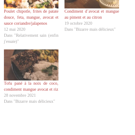
t
t
a
a
g
g
Poulet chipotle, frites de patate
Condiment d’avocat et mangue
e
e
r
r
douce, feta, mangue, avocat et
au piment et au citron
s
s
u
u
sauce coriandre/jalapenos
19 octobre 2020
r
r
12 mai 2020
Dans "Bizarre mais délicieux"
T
F
w
a
Dans "Relativement sain (enfin
i
c
j'essaie)"
t
e
t
b
e
o
r
o
(
k
o
(
u
o
v
u
r
v
e
r
d
e
Tofu pané à la noix de coco,
a
d
condiment mangue avocat et riz
n
a
s
n
28 novembre 2021
u
s
Dans "Bizarre mais délicieux"
n
u
e
n
n
e
o
n
u
o
v
u
e
v
l
e
l
l