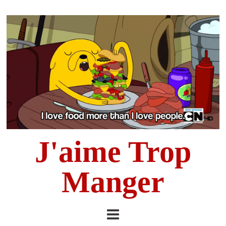
J'aime Trop
Manger