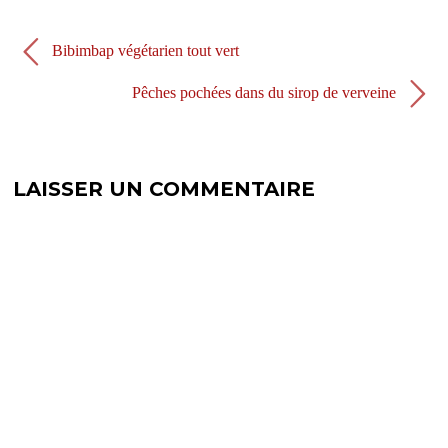
e
l
f
e
e
f
n
e
Bibimbap végétarien tout vert
ê
n
t
ê
r
t
Pêches pochées dans du sirop de verveine
e
r
)
e
)
LAISSER UN COMMENTAIRE