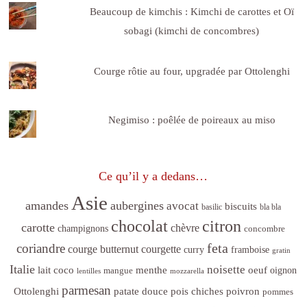
Beaucoup de kimchis : Kimchi de carottes et Oï
sobagi (kimchi de concombres)
Courge rôtie au four, upgradée par Ottolenghi
Negimiso : poêlée de poireaux au miso
Ce qu’il y a dedans…
Asie
amandes
aubergines
avocat
biscuits
basilic
bla bla
citron
chocolat
carotte
chèvre
champignons
concombre
feta
coriandre
courge butternut
courgette
curry
framboise
gratin
Italie
noisette
lait coco
menthe
oeuf
mangue
oignon
lentilles
mozzarella
parmesan
poivron
Ottolenghi
patate douce
pois chiches
pommes