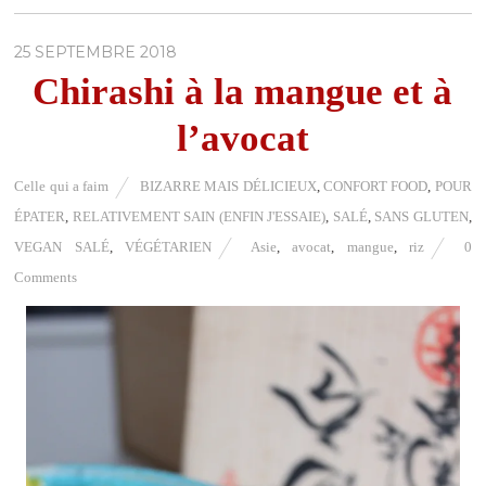
25 SEPTEMBRE 2018
Chirashi à la mangue et à
l’avocat
Celle qui a faim
BIZARRE MAIS DÉLICIEUX
,
CONFORT FOOD
,
POUR
ÉPATER
,
RELATIVEMENT SAIN (ENFIN J'ESSAIE)
,
SALÉ
,
SANS GLUTEN
,
VEGAN SALÉ
,
VÉGÉTARIEN
Asie
,
avocat
,
mangue
,
riz
0
Comments